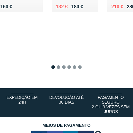
Vendu 160 €
Au lieu de 180 €
Vendu 132 €
Au lieu d
Vendu 21
160 €
132 €
180 €
210 €
28
1
2
3
4
5
6
EXPEDIÇÃO EM
DEVOLUÇÃO ATÉ
PAGAMENTO
24H
30 DIAS
SEGURO
2 OU 3 VEZES SEM
JUROS
MEIOS DE PAGAMENTO