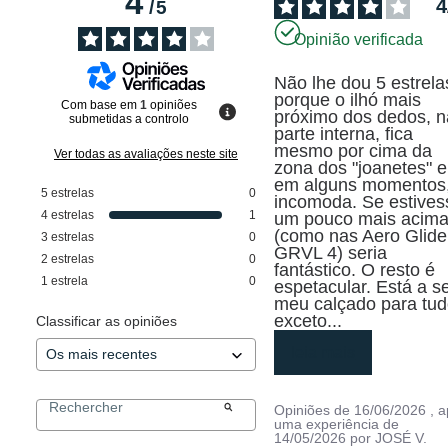
4
4
/
5
Opinião verificada
Não lhe dou 5 estrelas
porque o ilhó mais 
Com base em
1
opiniões
próximo dos dedos, na
submetidas a controlo
parte interna, fica 
mesmo por cima da 
Ver todas as avaliações neste site
zona dos "joanetes" e,
em alguns momentos,
5
estrelas
0
incomoda. Se estivess
4
estrelas
1
um pouco mais acima
(como nas Aero Glide 
3
estrelas
0
GRVL 4) seria 
2
estrelas
0
fantástico. O resto é 
1
estrela
0
espetacular. Está a se
meu calçado para tudo
exceto
...
Classificar as opiniões
leia mais
Opiniões de
16/06/2026
, 
uma experiência de
14/05/2026
por
JOSÉ V.