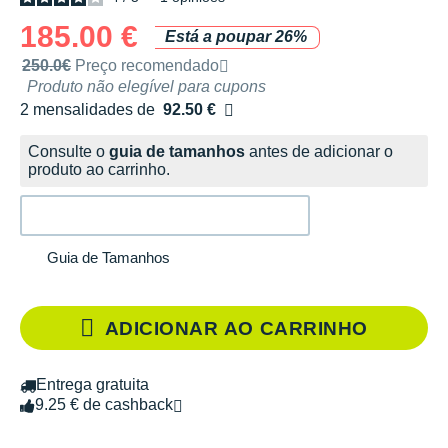
185.00 €
Está a poupar 26%
Preço de venda recomendado pela marca
250.0€
Preço recomendado
Produto não elegível para cupons
2 mensalidades de
92.50 €
sem custos
Consulte o
guia de tamanhos
antes de adicionar o
produto ao carrinho.
Guia de Tamanhos
ADICIONAR AO CARRINHO
Entrega gratuita
9.25 € de cashback