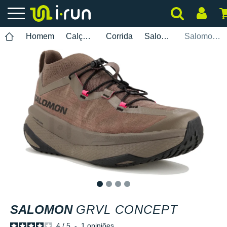
Homem
Calçados
Corrida
Salomon
Salomon GRVL Concept
1
2
3
4
SALOMON
GRVL CONCEPT
4
/
5
-
1
opiniões