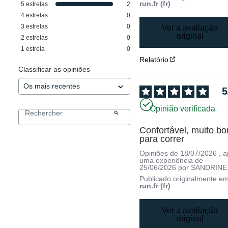
run.fr (fr)
5
estrelas
2
4
estrelas
0
3
estrelas
0
Ver a avaliação
original
2
estrelas
0
1
estrela
0
Relatório
Classificar as opiniões
5
Opinião verificada
Confortável, muito bo
para correr
Opiniões de
18/07/2026
, 
uma experiência de
25/06/2026
por
SANDRINE 
Publicado originalmente e
run.fr (fr)
Ver a avaliação
original