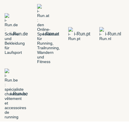
i-Run.de
i-Run.at
i-Run.pt
i-Run.nl
i-Run.be