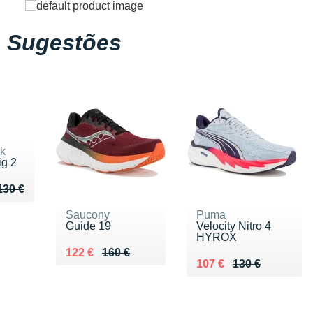
Sugestões
k
ig 2
u de 130 €
 95 €
130 €
Saucony
Puma
Guide 19
Velocity Nitro 4
HYROX
Au lieu de 160 €
Vendu 122 €
122 €
160 €
Au lieu de 130 €
Vendu 107 €
107 €
130 €