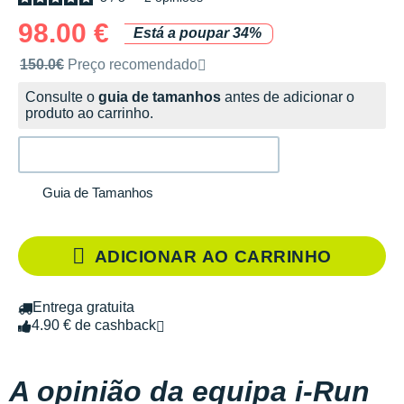
98.00 €
Está a poupar 34%
Preço de venda recomendado pela marca
150.0€
Preço recomendado
Consulte o
guia de tamanhos
antes de adicionar o
produto ao carrinho.
Guia de Tamanhos
ADICIONAR AO CARRINHO
Entrega gratuita
4.90 € de cashback
A opinião da equipa i-Run