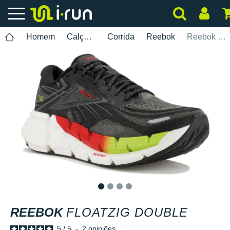
Homem
Calçados
Corrida
Reebok
Reebok FloatZig Double
1
2
3
4
REEBOK
FLOATZIG DOUBLE
5
/
5
-
2
opiniões