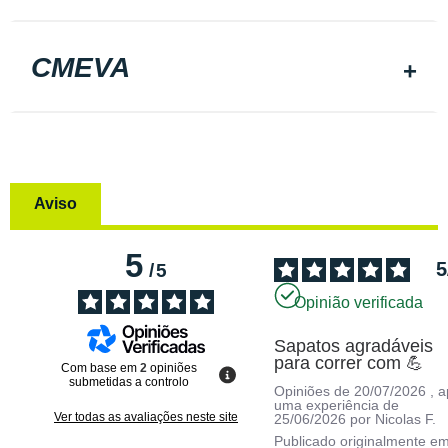
CMEVA
Aviso
5
5
/
5
Opinião verificada
Sapatos agradáveis 
para correr com 💪
Com base em
2
opiniões
submetidas a controlo
Opiniões de
20/07/2026
, 
uma experiência de
Ver todas as avaliações neste site
25/06/2026
por
Nicolas F.
Publicado originalmente e