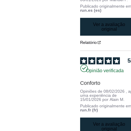
Publicado originalmente e
run.es (es)
Ver a avaliação
original
Relatório
5
Opinião verificada
Conforto
Opiniões de
08/02/2026
, 
uma experiência de
15/01/2026
por
Alain M.
Publicado originalmente e
run.fr (fr)
Ver a avaliação
original