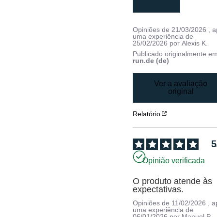
leia mais
Opiniões de
21/03/2026
, 
uma experiência de
25/02/2026
por
Alexis K.
Publicado originalmente e
run.de (de)
Ver a avaliação
original
Relatório
5
Opinião verificada
O produto atende às 
expectativas.
Opiniões de
11/02/2026
, 
uma experiência de
06/01/2026
por
Manuel P.