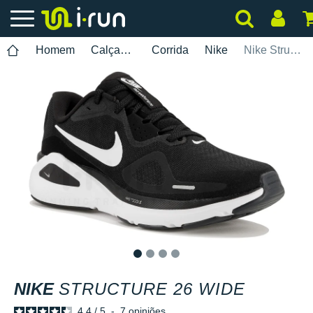
Homem
Calçados
Corrida
Nike
Nike Structure 26 Wide
1
2
3
4
NIKE
STRUCTURE 26 WIDE
4.4
/
5
-
7
opiniões