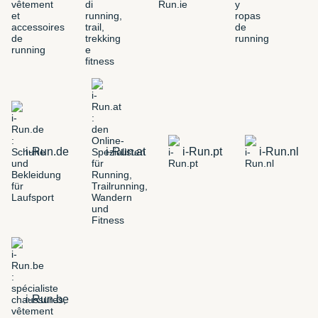
i-Run.de
i-Run.at
i-Run.pt
i-Run.nl
i-Run.be