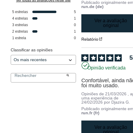
Ver todas as avaliações neste site
Publicado originalmente e
run.de (de)
5
estrelas
5
4
estrelas
1
Ver a avaliação
3
estrelas
0
original
2
estrelas
1
1
estrela
0
Relatório
Classificar as opiniões
5
Opinião verificada
Confortável, ainda não
foi muito usado.
Opiniões de
21/03/2026
, 
uma experiência de
24/02/2026
por
Djazira G.
Publicado originalmente e
run.fr (fr)
Ver a avaliação
original