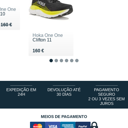
One One
 10
u de 160 €
125 €
160 €
Hoka One One
Clifton 11
Vendu 160 €
160 €
1
2
3
4
5
6
EXPEDIÇÃO EM
DEVOLUÇÃO ATÉ
PAGAMENTO
24H
30 DIAS
SEGURO
2 OU 3 VEZES SEM
JUROS
MEIOS DE PAGAMENTO