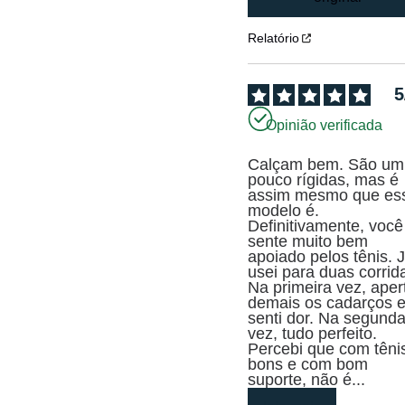
Relatório
5
Opinião verificada
Calçam bem. São um 
pouco rígidas, mas é 
assim mesmo que ess
modelo é. 
Definitivamente, você 
sente muito bem 
apoiado pelos tênis. J
usei para duas corrida
Na primeira vez, apert
demais os cadarços e
senti dor. Na segunda
vez, tudo perfeito. 
Percebi que com tênis
bons e com bom 
suporte, não é
...