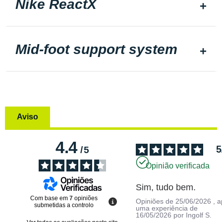
Nike ReactX
Mid-foot support system
Aviso
4.4
5
/
5
Opinião verificada
Sim, tudo bem.
Com base em
7
opiniões
Opiniões de
25/06/2026
, 
submetidas a controlo
uma experiência de
16/05/2026
por
Ingolf S.