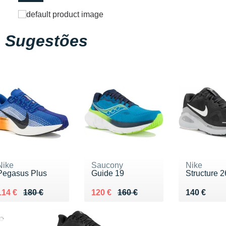
Sugestões
Nike
Saucony
Nike
Pegasus Plus
Guide 19
Structure 2
Au lieu de 180 €
Vendu 114 €
Au lieu de 160 €
Vendu 120 €
Vendu 140
114 €
180 €
120 €
160 €
140 €