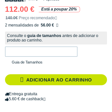
112.00 €
Está a poupar 20%
Preço de venda recomendado pela marca
140.0€
Preço recomendado
2 mensalidades de
56.00 €
sem custos
Consulte o
guia de tamanhos
antes de adicionar o
produto ao carrinho.
Guia de Tamanhos
ADICIONAR AO CARRINHO
Entrega gratuita
5.60 € de cashback