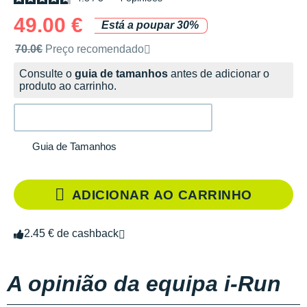
49.00 €
Está a poupar 30%
Preço de venda recomendado pela marca
70.0€
Preço recomendado
Consulte o
guia de tamanhos
antes de adicionar o
produto ao carrinho.
Guia de Tamanhos
ADICIONAR AO CARRINHO
2.45 € de cashback
A opinião da equipa i-Run