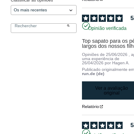
5
Opinião verificada
Top sapato para os pé
largos dos nossos filh
Opiniões de
25/06/2026
, 
uma experiência de
26/04/2026
por
Hagen A.
Publicado originalmente e
run.de (de)
Ver a avaliação
original
Relatório
5