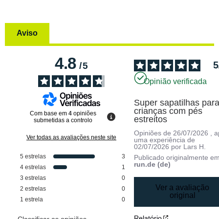
Aviso
4.8
5
/
5
Opinião verificada
Super sapatilhas para
crianças com pés 
Com base em
4
opiniões
estreitos
submetidas a controlo
Opiniões de
26/07/2026
, 
Ver todas as avaliações neste site
uma experiência de
02/07/2026
por
Lars H.
5
estrelas
3
Publicado originalmente e
run.de (de)
4
estrelas
1
3
estrelas
0
Ver a avaliação
2
estrelas
0
original
1
estrela
0
Relatório
Classificar as opiniões