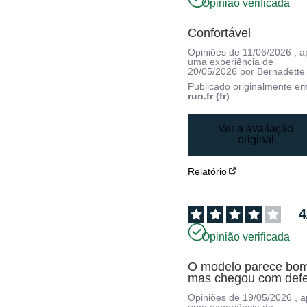
Opinião verificada
Confortável
Opiniões de
11/06/2026
, 
uma experiência de
20/05/2026
por
Bernadette
Publicado originalmente e
run.fr (fr)
Ver a avaliação
original
Relatório
4
Opinião verificada
O modelo parece bom
mas chegou com defe
Opiniões de
19/05/2026
, 
uma experiência de