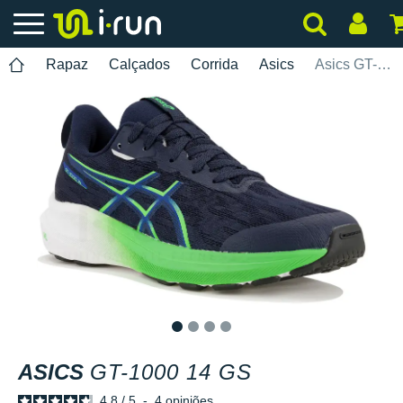
Rapaz
Calçados
Corrida
Asics
Asics GT-1000 14 GS
1
2
3
4
ASICS
GT-1000 14 GS
4.8
/
5
-
4
opiniões