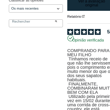
Classificar as opiniões
Ver a avaliação
original
Relatório
5
Opinião verificada
COMPRANDO PARA 
MEU FILHO

 Tínhamos receio de 
que não lhe servissem
pois o comprimento er
muito menor do que o
dos seus sapatos 
habituais.

 FINALMENTE, 
COMBINARAM MUIT
BEM COM ELA

 Utilizado pela primeira 
vez em 15/02 durante
uma corrida de cross
country, ele está 