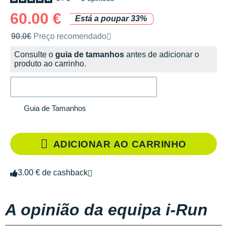
60.00 €
Está a poupar 33%
Preço de venda recomendado pela marca
90.0€
Preço recomendado
Consulte o
guia de tamanhos
antes de adicionar o
produto ao carrinho.
Guia de Tamanhos
ADICIONAR AO CARRINHO
3.00 € de cashback
A opinião da equipa i-Run