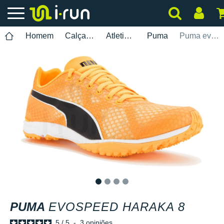
Homem
Calçados
Atletismo
Puma
Puma evoSPEED Haraka 8
1
2
3
4
PUMA
EVOSPEED HARAKA 8
5
/
5
-
3
opiniões