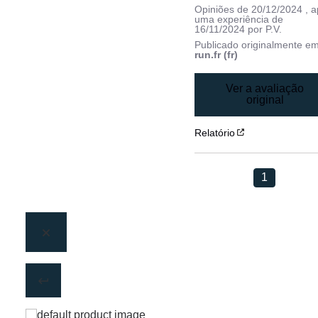
Opiniões de
20/12/2024
, 
uma experiência de
16/11/2024
por
P.V.
Publicado originalmente e
run.fr (fr)
Ver a avaliação
original
Relatório
1