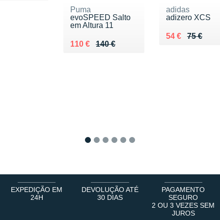
Puma
adidas
evoSPEED Salto
adizero XCS
em Altura 11
Au lieu de 75 €
Vendu 54 €
54 €
75 €
Au lieu de 140 €
Vendu 110 €
110 €
140 €
1
2
3
4
5
6
EXPEDIÇÃO EM
DEVOLUÇÃO ATÉ
PAGAMENTO
24H
30 DIAS
SEGURO
2 OU 3 VEZES SEM
JUROS