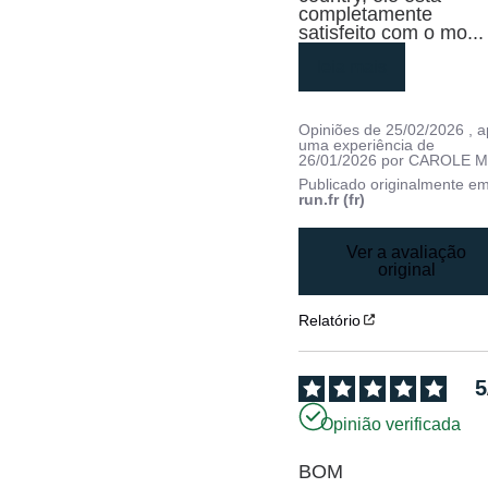
completamente 
satisfeito com o mo
...
leia mais
Opiniões de
25/02/2026
, 
uma experiência de
26/01/2026
por
CAROLE M
Publicado originalmente e
run.fr (fr)
Ver a avaliação
original
Relatório
5
Opinião verificada
BOM