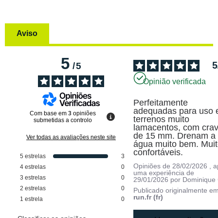
Aviso
5
5
/
5
Opinião verificada
Perfeitamente 
adequadas para uso 
Com base em
3
opiniões
terrenos muito 
submetidas a controlo
lamacentos, com crav
de 15 mm. Drenam a 
Ver todas as avaliações neste site
água muito bem. Muit
confortáveis.
5
estrelas
3
Opiniões de
28/02/2026
, 
4
estrelas
0
uma experiência de
3
estrelas
0
29/01/2026
por
Dominique 
2
estrelas
0
Publicado originalmente e
run.fr (fr)
1
estrela
0