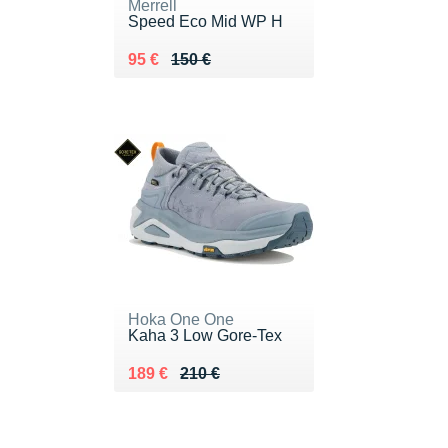
Merrell
Speed Eco Mid WP H
Au lieu de 150 €
Vendu 95 €
95 €
150 €
Hoka One One
Kaha 3 Low Gore-Tex
Au lieu de 210 €
Vendu 189 €
189 €
210 €