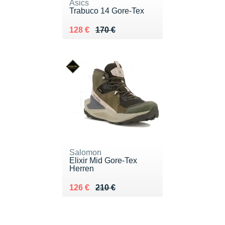
Asics
Trabuco 14 Gore-Tex
Au lieu de 170 €
Vendu 128 €
128 €
170 €
Salomon
Elixir Mid Gore-Tex
Herren
Au lieu de 210 €
Vendu 126 €
126 €
210 €