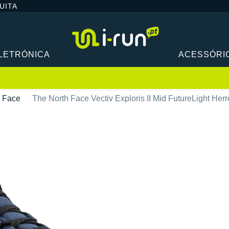
UITA
LETRÓNICA
ACESSÓRI
h Face
The North Face Vectiv Exploris II Mid FutureLight Her