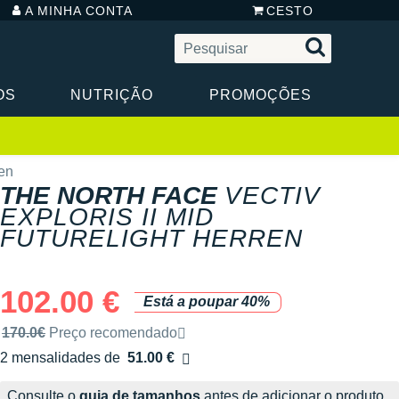
A MINHA CONTA
CESTO
OS
NUTRIÇÃO
PROMOÇÕES
ren
THE NORTH FACE
VECTIV
EXPLORIS II MID
FUTURELIGHT HERREN
102.00 €
Está a poupar 40%
Preço de venda recomendado pela marca
170.0€
Preço recomendado
2 mensalidades de
51.00 €
sem custos
Consulte o
guia de tamanhos
antes de adicionar o produto