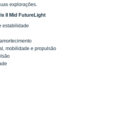
suas explorações.
s II Mid FutureLight
e estabilidade
e amortecimento
ral, mobilidade e propulsão
ulsão
dade