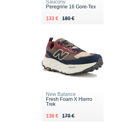
Saucony
Peregrine 16 Gore-Tex
Au lieu de 180 €
Vendu 133 €
133 €
180 €
New Balance
Fresh Foam X Hierro
Trek
Au lieu de 170 €
Vendu 136 €
136 €
170 €