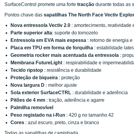
SurfaceControl promete uma forte
tracção
durante todas as 
Pontos chave das
sapatilhas The North Face Vectiv Explori
Nova entressola Vectiv 2.0
: amortecimento, reatividade 
Parte superior alta
: suporte do tornozelo
Entressola em EVA mais espessa
: retorno de energia 
Placa em TPU em forma de forquilha
: estabilidade late
Geometria rocker mais acentuada da entressola
: prop
Membrana FutureLight
: respirabilidade e impermeabili
Tecido ripstop
: resistência e durabilidade
Proteção de biqueira
: proteção
Nova largura D
: melhor ajuste
Sola exterior SurfaceCTRL
: durabilidade e aderência
Pitões de 4 mm
: tração, aderência e agarre
Palmilha removível
Peso registado na i-Run
: 420 g no tamanho 42
Cores
: azul escuro, preto, cinza e branco
Todas as sapatilhas de caminhada