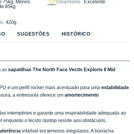
e 75kg, Menos
Dinamismo :
Excelente
de 85kg
o:
420g
SO
SUGESTÕES
HISTÓRICO
 as
sapatilhas The North Face Vectiv Exploris II Mid
TPU e um perfil rocker mais acentuado para uma
estabilidade
ura, a entressola oferece um
amortecimento
das intempéries e garante uma respirabilidade adequada ao
 enquanto o tecido ripstop resiste aos obstáculos.
aderência
infalível em terrenos irregulares. A borracha