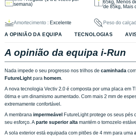
65kg, Menos d
semana)
de 85kg, Mais 
Amortecimento :
Excelente
Peso do calçad
A OPINIÃO DA EQUIPA
TECNOLOGIAS
AVI
A opinião da equipa i-Run
Nada impede o seu progresso nos trilhos de
caminhada
com
FutureLight
para
homem
.
A nova tecnologia Vectiv 2.0 é composta por uma placa em 
ótima e um dinamismo aumentado. Com mais 2 mm de espess
extremamente confortável.
A membrana
impermeável
FutureLight protege os seus pés 
seu esforço. A
parte superior alta
mantém o tornozelo estável
A sola exterior está equipada com pitões de 4 mm para uma