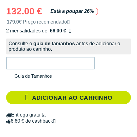
132.00 €
Está a poupar 26%
Preço de venda recomendado pela marca
179.0€
Preço recomendado
2 mensalidades de
66.00 €
sem custos
Consulte o
guia de tamanhos
antes de adicionar o
produto ao carrinho.
Guia de Tamanhos
ADICIONAR AO CARRINHO
Entrega gratuita
6.60 € de cashback