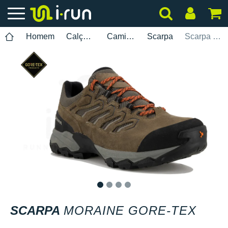
Homem
Calçados
Caminhada
Scarpa
Scarpa Moraine Gore-Tex
1
2
3
4
SCARPA
MORAINE GORE-TEX