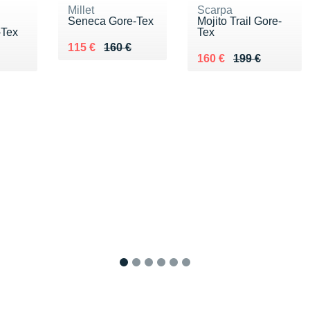
Millet
Scarpa
Seneca Gore-Tex
Mojito Trail Gore-
-Tex
Tex
Au lieu de 160 €
Vendu 115 €
115 €
160 €
Au lieu de 199 €
Vendu 160 €
160 €
199 €
1
2
3
4
5
6