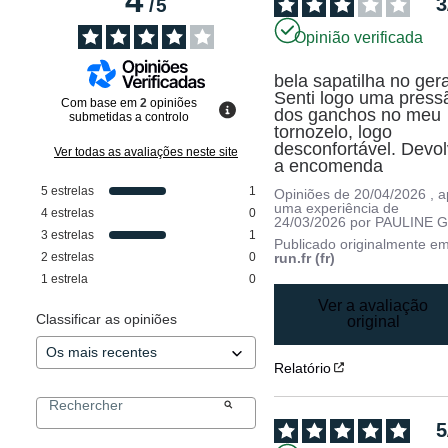
4
3
/
5
Opinião verificada
bela sapatilha no geral
Senti logo uma pressã
Com base em
2
opiniões
dos ganchos no meu 
submetidas a controlo
tornozelo, logo 
desconfortável. Devolv
Ver todas as avaliações neste site
a encomenda
5
estrelas
1
Opiniões de
20/04/2026
, 
uma experiência de
4
estrelas
0
24/03/2026
por
PAULINE G
3
estrelas
1
Publicado originalmente e
2
estrelas
0
run.fr (fr)
1
estrela
0
Ver a avaliação
Classificar as opiniões
original
Relatório
5