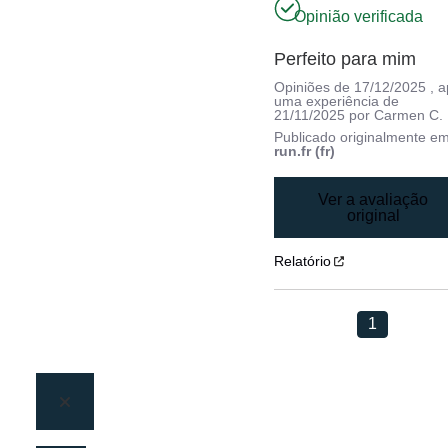
Opinião verificada
Perfeito para mim
Opiniões de
17/12/2025
, 
uma experiência de
21/11/2025
por
Carmen C.
Publicado originalmente e
run.fr (fr)
Ver a avaliação
original
Relatório
1