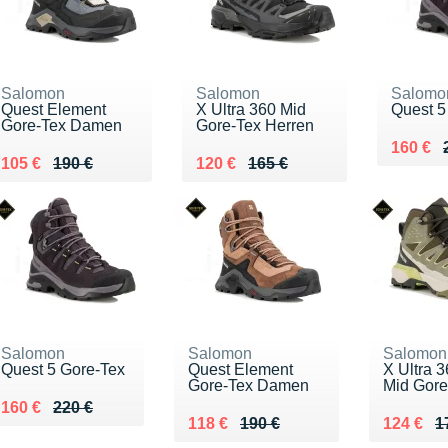
Salomon
Salomon
Salomo
Quest Element
X Ultra 360 Mid
Quest 5
Gore-Tex Damen
Gore-Tex Herren
Au lieu
Vendu 
160 €
Au lieu de 190 €
Vendu 105 €
Au lieu de 165 €
Vendu 120 €
105 €
190 €
120 €
165 €
Salomon
Salomon
Salomon
Quest 5 Gore-Tex
Quest Element
X Ultra 
Gore-Tex Damen
Mid Gore
Au lieu de 220 €
Vendu 160 €
160 €
220 €
Au lieu de 190 €
Vendu 118 €
Au lieu 
Vendu 1
118 €
190 €
124 €
1