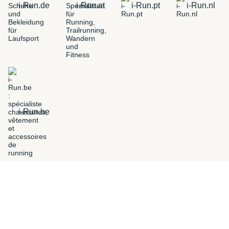
i-Run.de
i-Run.at
i-Run.pt
i-Run.nl
i-Run.be