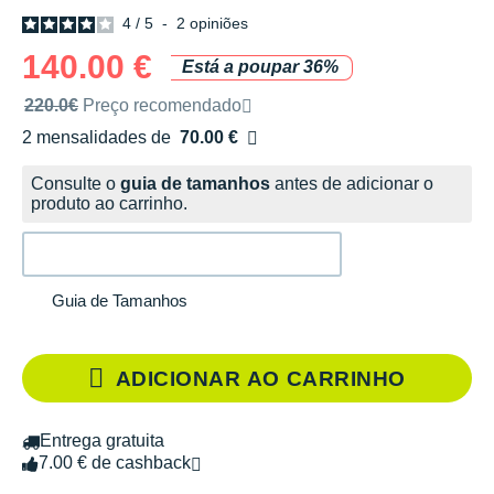
4
/
5
-
2
opiniões
140.00 €
Está a poupar 36%
Preço de venda recomendado pela marca
220.0€
Preço recomendado
2 mensalidades de
70.00 €
sem custos
Consulte o
guia de tamanhos
antes de adicionar o
produto ao carrinho.
Guia de Tamanhos
ADICIONAR AO CARRINHO
Entrega gratuita
7.00 € de cashback