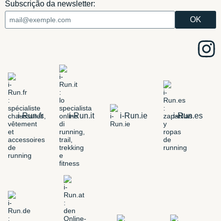
Subscrição da newsletter:
i-Run.fr
i-Run.it
i-Run.ie
i-Run.es