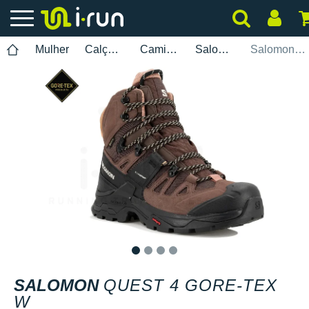
Mulher
Calçados
Caminhada
Salomon
Salomon Quest 4 Gore-Tex W
1
2
3
4
SALOMON
QUEST 4 GORE-TEX
W