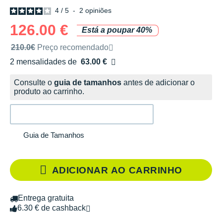
4
/
5
-
2
opiniões
126.00 €
Está a poupar 40%
Preço de venda recomendado pela marca
210.0€
Preço recomendado
2 mensalidades de
63.00 €
sem custos
Consulte o
guia de tamanhos
antes de adicionar o
produto ao carrinho.
Guia de Tamanhos
ADICIONAR AO CARRINHO
Entrega gratuita
6.30 € de cashback