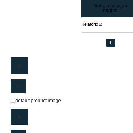
Ver a avaliação
original
Relatório
1