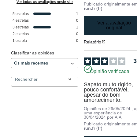
Ver todas as avaliações neste site
Publicado originalmente e
run.fr (fr)
5
estrelas
1
4
estrelas
0
Ver a avaliação
3
estrelas
1
original
2
estrelas
0
1
estrela
0
Relatório
Classificar as opiniões
3
Opinião verificada
Sapato muito rígido, 
pouco confortável, 
apesar do bom 
amortecimento.
Opiniões de
26/05/2024
, 
uma experiência de
30/04/2024
por
A.A.
Publicado originalmente e
run.fr (fr)