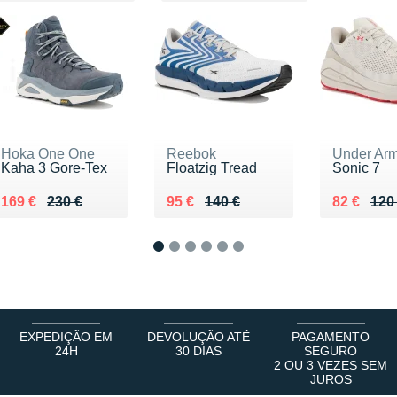
Hoka One One
Reebok
Under Ar
Kaha 3 Gore-Tex
Floatzig Tread
Sonic 7
Au lieu de 230 €
Vendu 169 €
Au lieu de 140 €
Vendu 95 €
Au lieu d
Vendu 82
169 €
230 €
95 €
140 €
82 €
120
1
2
3
4
5
6
EXPEDIÇÃO EM
DEVOLUÇÃO ATÉ
PAGAMENTO
24H
30 DIAS
SEGURO
2 OU 3 VEZES SEM
JUROS