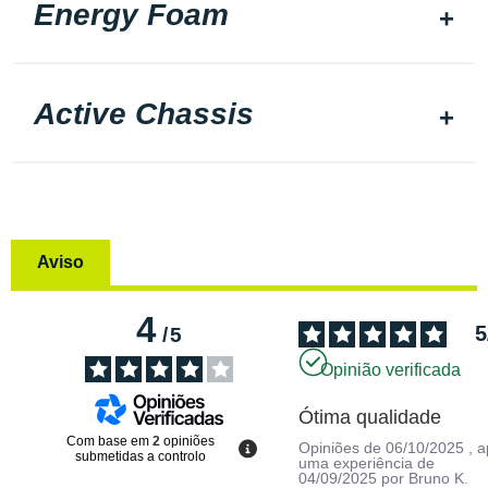
Energy Foam
Active Chassis
Aviso
4
5
/
5
Opinião verificada
Ótima qualidade
Com base em
2
opiniões
Opiniões de
06/10/2025
, 
submetidas a controlo
uma experiência de
04/09/2025
por
Bruno K.