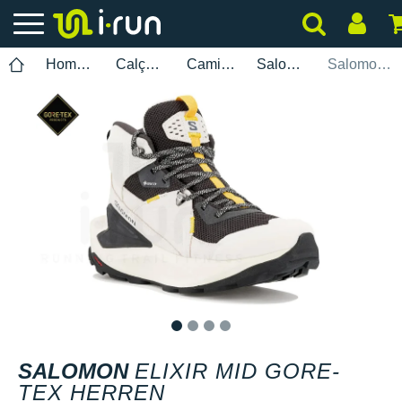
Homem
Calçados
Caminhada
Salomon
Salomon Elixir Mid Gore-Tex Herren
1
2
3
4
SALOMON
ELIXIR MID GORE-
TEX HERREN