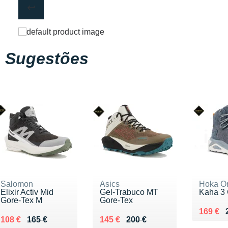
Sugestões
Salomon
Asics
Hoka O
Elixir Activ Mid
Gel-Trabuco MT
Kaha 3 
Gore-Tex M
Gore-Tex
Au lieu
Vendu 
169 €
Au lieu de 165 €
Vendu 108 €
Au lieu de 200 €
Vendu 145 €
108 €
165 €
145 €
200 €