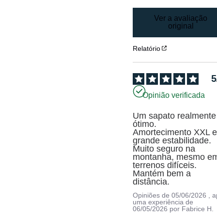
Ver a avaliação
original
Relatório
5
Opinião verificada
Um sapato realmente 
ótimo.

Amortecimento XXL e
grande estabilidade.

Muito seguro na 
montanha, mesmo em
terrenos difíceis. 
Mantém bem a 
distância.
Opiniões de
05/06/2026
, 
uma experiência de
06/05/2026
por
Fabrice H.