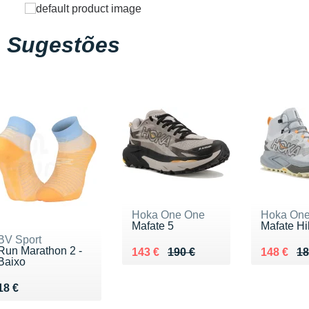
Sugestões
Hoka One One
Hoka On
Mafate 5
Mafate Hi
BV Sport
Run Marathon 2 -
Au lieu de 190 €
Vendu 143 €
Au lieu d
Vendu 14
143 €
190 €
148 €
18
Baixo
Vendu 18 €
18 €