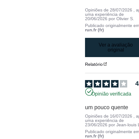
Opiniões de
28/07/2026
, 
uma experiência de
20/06/2026
por
Olivier S.
Publicado originalmente e
run.fr (fr)
Ver a avaliação
original
Relatório
4
Opinião verificada
um pouco quente
Opiniões de
16/07/2026
, 
uma experiência de
23/06/2026
por
Jean-louis 
Publicado originalmente e
run.fr (fr)