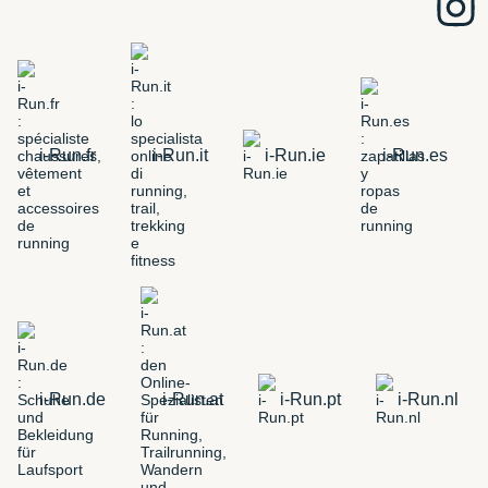
i-Run.fr
i-Run.it
i-Run.ie
i-Run.es
i-Run.de
i-Run.at
i-Run.pt
i-Run.nl