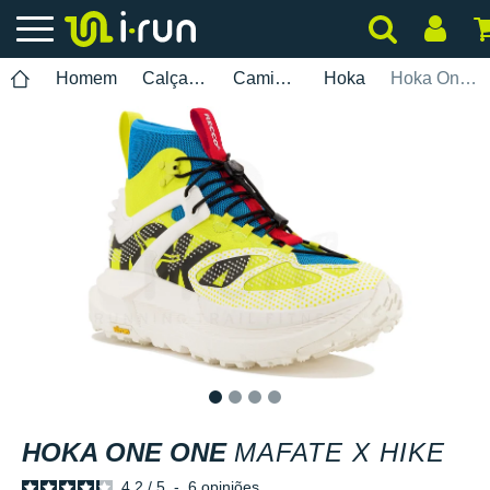
Homem
Calçados
Caminhada
Hoka
Hoka One One Mafate X Hike
1
2
3
4
HOKA ONE ONE
MAFATE X HIKE
4.2
/
5
-
6
opiniões