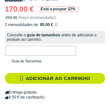
170.00 €
Está a poupar 32%
Preço de venda recomendado pela marca
250.0€
Preço recomendado
2 mensalidades de
85.00 €
sem custos
Consulte o
guia de tamanhos
antes de adicionar o
produto ao carrinho.
Guia de Tamanhos
ADICIONAR AO CARRINHO
Entrega gratuita
8.50 € de cashback