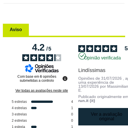
Aviso
4.2
5
/
5
Opinião verificada
Lindíssimas
Com base em
6
opiniões
Opiniões de
31/07/2026
, 
submetidas a controlo
uma experiência de
13/07/2026
por
Massimilia
E.
Ver todas as avaliações neste site
Publicado originalmente e
run.it (it)
5
estrelas
4
4
estrelas
1
Ver a avaliação
3
estrelas
0
original
2
estrelas
0
1
estrela
1