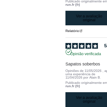
Publicado originalmente e
run.fr (fr)
Ver a avaliação
original
Relatório
5
Opinião verificada
Sapatos soberbos
Opiniões de
11/05/2026
, 
uma experiência de
11/04/2026
por
Alain B.
Publicado originalmente e
run.fr (fr)
Ver a avaliação
original