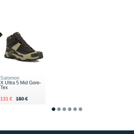
Salomon
X Ultra 5 Mid Gore-
Tex
Au lieu de 180 €
Vendu 131 €
131 €
180 €
1
2
3
4
5
6