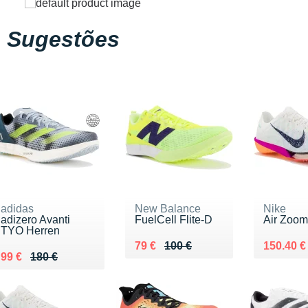
Sugestões
adidas
New Balance
Nike
adizero Avanti
FuelCell Flite-D
Air Zoom
TYO Herren
Au lieu de 100 €
Vendu 79 €
Au lieu 
Vendu 15
79 €
100 €
150.40 €
Au lieu de 180 €
Vendu 99 €
99 €
180 €