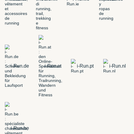
i-Run.de
i-Run.at
i-Run.pt
i-Run.nl
i-Run.be