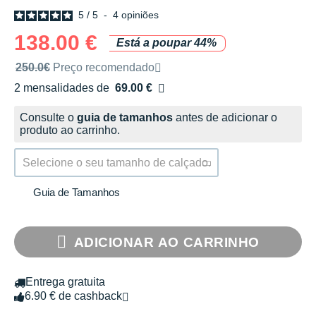
5
/
5
-
4
opiniões
138.00 €
Está a poupar 44%
Preço de venda recomendado pela marca
250.0€
Preço recomendado
2 mensalidades de
69.00 €
sem custos
Consulte o
guia de tamanhos
antes de adicionar o
produto ao carrinho.
Selecione o seu tamanho de calçado.
Guia de Tamanhos
ADICIONAR AO CARRINHO
Entrega gratuita
6.90 € de cashback