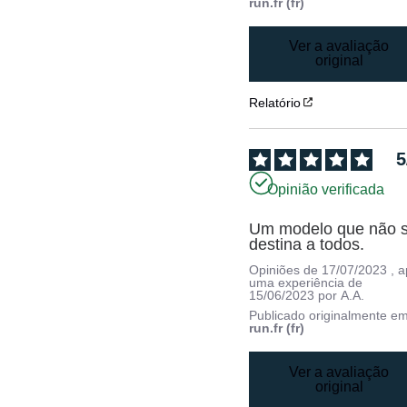
run.fr (fr)
Ver a avaliação
original
Relatório
5
Opinião verificada
Um modelo que não s
destina a todos.
Opiniões de
17/07/2023
, 
uma experiência de
15/06/2023
por
A.A.
Publicado originalmente e
run.fr (fr)
Ver a avaliação
original