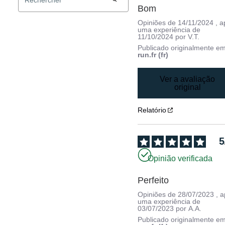
Bom
Opiniões de
14/11/2024
, 
uma experiência de
11/10/2024
por
V.T.
Publicado originalmente e
run.fr (fr)
Ver a avaliação
original
Relatório
5
Opinião verificada
Perfeito
Opiniões de
28/07/2023
, 
uma experiência de
03/07/2023
por
A.A.
Publicado originalmente e