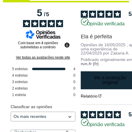
5
5
/
5
Opinião verificada
Ela é perfeita
Com base em
4
opiniões
Opiniões de
16/05/2025
, 
submetidas a controlo
uma experiência de
22/04/2025
por
Zakaria A.
Ver todas as avaliações neste site
Publicado originalmente e
run.fr (fr)
5
estrelas
4
4
estrelas
0
Ver a avaliação
3
estrelas
0
original
2
estrelas
0
1
estrela
0
Relatório
Classificar as opiniões
5
Opinião verificada