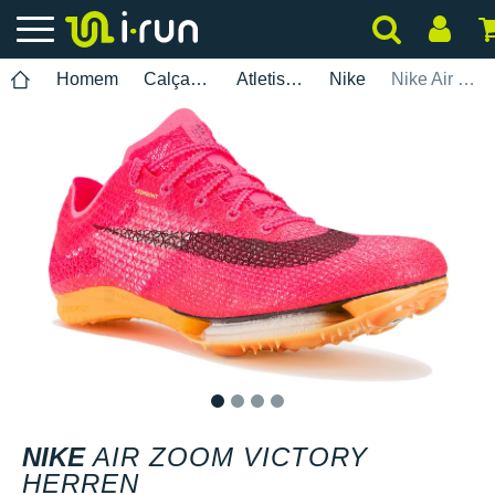
Homem
Calçados
Atletismo
Nike
Nike Air Zoom Victory Herren
1
2
3
4
NIKE
AIR ZOOM VICTORY
HERREN