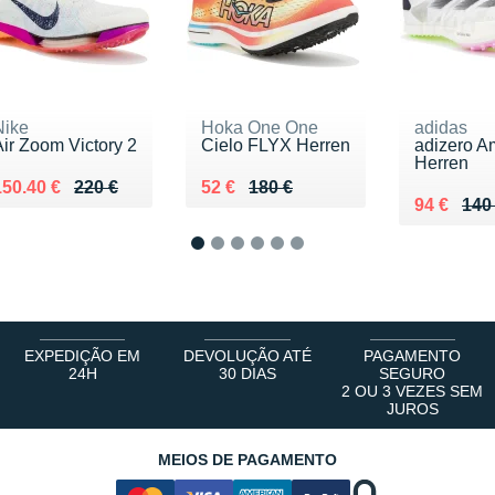
Nike
Hoka One One
adidas
Air Zoom Victory 2
Cielo FLYX Herren
adizero A
Herren
u lieu de 220 €
Vendu 150.40 €
Au lieu de 180 €
Vendu 52 €
150.40 €
220 €
52 €
180 €
Au lieu d
Vendu 94
94 €
140
1
2
3
4
5
6
EXPEDIÇÃO EM
DEVOLUÇÃO ATÉ
PAGAMENTO
24H
30 DIAS
SEGURO
2 OU 3 VEZES SEM
JUROS
MEIOS DE PAGAMENTO