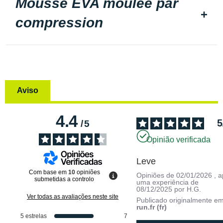
Mousse EVA moulée par
compression
Aviso
4.4
5
/
5
Opinião verificada
Leve
Com base em
10
opiniões
Opiniões de
02/01/2026
, 
submetidas a controlo
uma experiência de
08/12/2025
por
H.G.
Ver todas as avaliações neste site
Publicado originalmente e
run.fr (fr)
5
estrelas
7