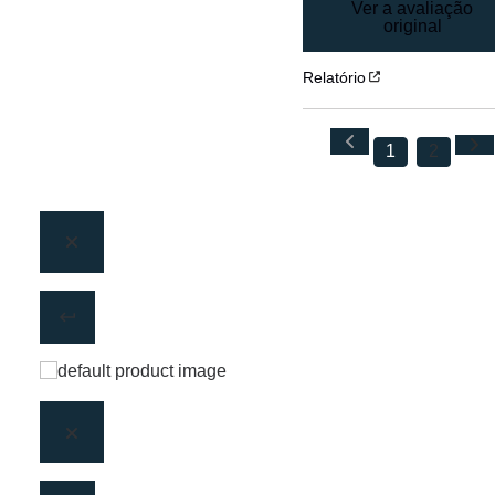
Ver a avaliação
original
Relatório
1
2