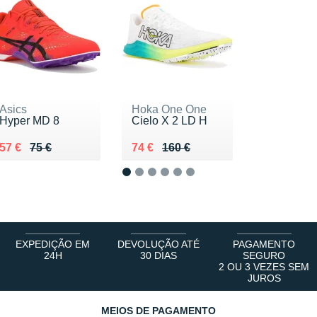
Asics
Hoka One One
Hyper MD 8
Cielo X 2 LD H
Au lieu de 75 €
Vendu 57 €
Au lieu de 160 €
Vendu 74 €
57 €
75 €
74 €
160 €
1
2
3
4
5
6
EXPEDIÇÃO EM
DEVOLUÇÃO ATÉ
PAGAMENTO
24H
30 DIAS
SEGURO
2 OU 3 VEZES SEM
JUROS
MEIOS DE PAGAMENTO