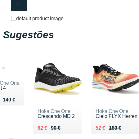
Sugestões
 One One
t 4
eu de 140 €
 105 €
140 €
Hoka One One
Hoka One One
Crescendo MD 2
Cielo FLYX Herren
Au lieu de 90 €
Vendu 62 €
Au lieu de 180 €
Vendu 52 €
62 €
90 €
52 €
180 €