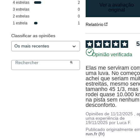
4
estrelas
2
Ver a avaliação
3
estrelas
0
original
2
estrelas
0
1
estrela
1
Relatório
Classificar as opiniões
5
Opinião verificada
Elas me serviram com
uma luva. No começo,
achei que seriam muit
estreitas, mesmo sen
tamanho 45 1/3, mas 
rodei quase 10.000 k
na pista sem nenhum 
desconforto.
Opiniões de
11/12/2025
, 
uma experiência de
19/11/2025
por
Luca F.
Publicado originalmente e
run.fr (fr)