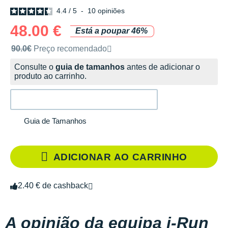
4.4
/
5
-
10
opiniões
48.00 €
Está a poupar 46%
Preço de venda recomendado pela marca
90.0€
Preço recomendado
Consulte o
guia de tamanhos
antes de adicionar o
produto ao carrinho.
Guia de Tamanhos
ADICIONAR AO CARRINHO
2.40 € de cashback
A opinião da equipa i-Run