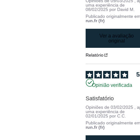
Opiniões de
09/03/2025
, 
uma experiência de
08/02/2025
por
David M.
Publicado originalmente e
run.fr (fr)
Ver a avaliação
original
Relatório
5
Opinião verificada
Satisfatório
Opiniões de
03/02/2025
, 
uma experiência de
02/01/2025
por
C.C.
Publicado originalmente e
run.fr (fr)