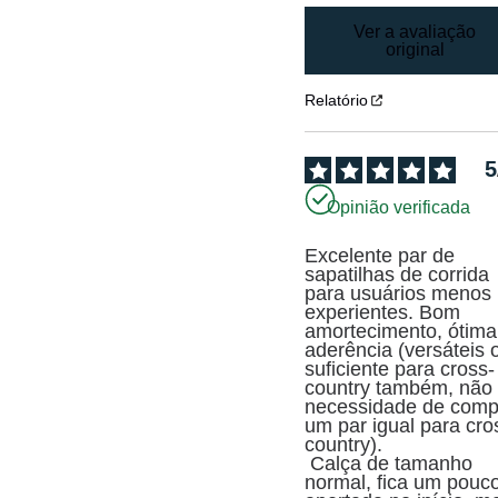
Ver a avaliação
original
Relatório
5
Opinião verificada
Excelente par de 
sapatilhas de corrida 
para usuários menos 
experientes. Bom 
amortecimento, ótima 
aderência (versáteis o
suficiente para cross-
country também, não 
necessidade de compr
um par igual para cro
country).

 Calça de tamanho 
normal, fica um pouco