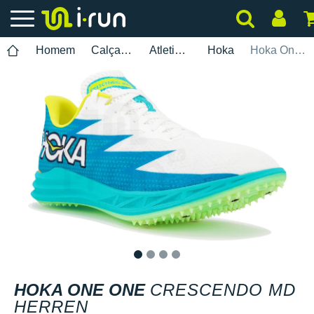
Homem
Calçados
Atletismo
Hoka
Hoka One One Crescendo MD Herren
1
2
3
4
HOKA ONE ONE
CRESCENDO MD
HERREN