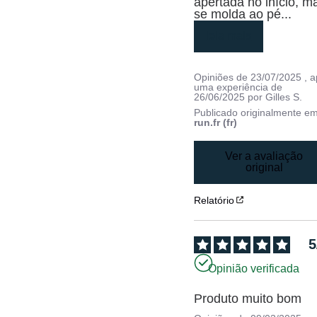
apertada no início, ma
se molda ao pé
...
leia mais
Opiniões de
23/07/2025
, 
uma experiência de
26/06/2025
por
Gilles S.
Publicado originalmente e
run.fr (fr)
Ver a avaliação
original
Relatório
5
Opinião verificada
Produto muito bom