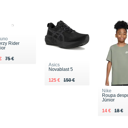
zuno
rzy Rider
ior
lieu de 75 €
du 47 €
€
75 €
Asics
Novablast 5
Au lieu de 150 €
Vendu 125 €
125 €
150 €
Nike
Roupa despo
Júnior
Au lieu de 1
Vendu 14 €
14 €
18 €