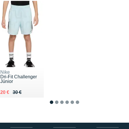
Nike
Dri-Fit Challenger
Júnior
Au lieu de 30 €
Vendu 20 €
20 €
30 €
1
2
3
4
5
6