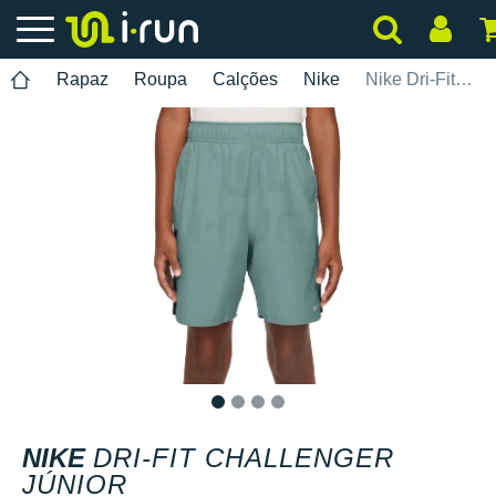
Rapaz
Roupa
Calções
Nike
Nike Dri-Fit Challenger Júnior
1
2
3
4
NIKE
DRI-FIT CHALLENGER
JÚNIOR