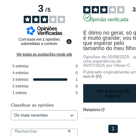
3
3
/
5
Opinião verificada
É ótimo no geral, só q
é muito grande; vou te
Com base em
1
opiniões
que esperar pelo 
submetidas a controlo
tamanho do meu filho
Ver todas as avaliações neste site
Opiniões de
05/08/2025
, 
uma experiência de
06/07/2025
por
Olivier C.
5
estrelas
0
Publicado originalmente e
4
estrelas
0
run.fr (fr)
3
estrelas
1
2
estrelas
0
Ver a avaliação
1
estrela
0
original
Classificar as opiniões
Relatório
1