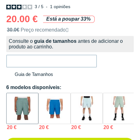
3
/
5
-
1
opiniões
20.00 €
Está a poupar 33%
Preço de venda recomendado pela marca
30.0€
Preço recomendado
Consulte o
guia de tamanhos
antes de adicionar o
produto ao carrinho.
Guia de Tamanhos
6 modelos disponíveis:
20 €
20 €
20 €
20 €
2