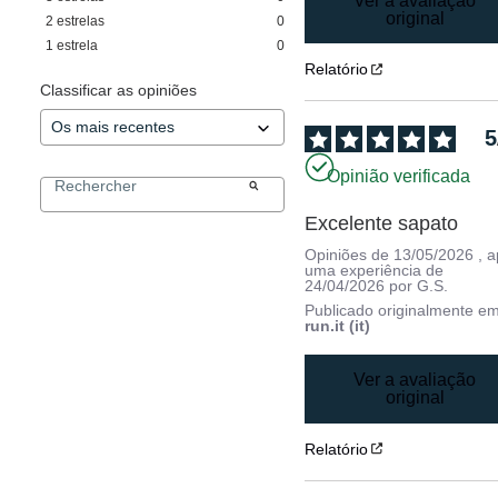
Ver a avaliação
original
2
estrelas
0
1
estrela
0
Relatório
Classificar as opiniões
5
Opinião verificada
Excelente sapato
Opiniões de
13/05/2026
, 
uma experiência de
24/04/2026
por
G.S.
Publicado originalmente e
run.it (it)
Ver a avaliação
original
Relatório