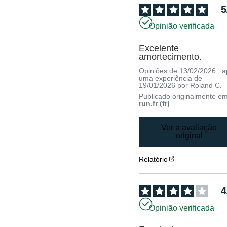
5
Opinião verificada
Excelente 
amortecimento.
Opiniões de
13/02/2026
, 
uma experiência de
19/01/2026
por
Roland C.
Publicado originalmente e
run.fr (fr)
Ver a avaliação
original
Relatório
4
Opinião verificada