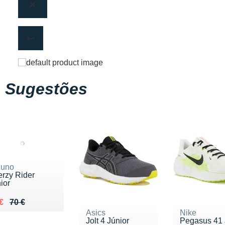
Sugestões
zuno
rzy Rider
ior
lieu de 70 €
ndu 60 €
€
70 €
Asics
Nike
Jolt 4 Júnior
Pegasus 41 