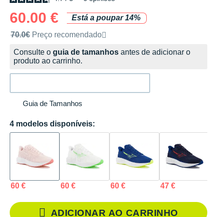
60.00 €
Está a poupar 14%
Preço de venda recomendado pela marca
70.0€
Preço recomendado
Consulte o
guia de tamanhos
antes de adicionar o
produto ao carrinho.
Guia de Tamanhos
4 modelos disponíveis:
60 €
60 €
60 €
47 €
ADICIONAR AO CARRINHO