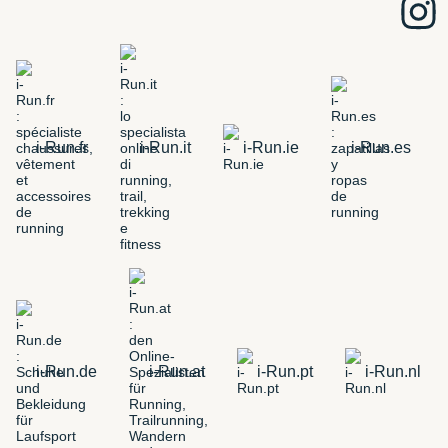
i-Run.fr
i-Run.it
i-Run.ie
i-Run.es
i-Run.de
i-Run.at
i-Run.pt
i-Run.nl