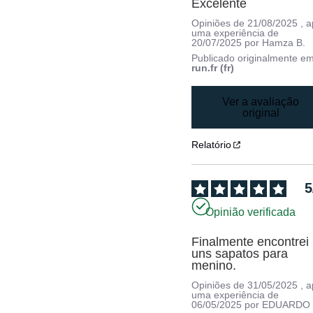
Excelente
Opiniões de
21/08/2025
, 
uma experiência de
20/07/2025
por
Hamza B.
Publicado originalmente e
run.fr (fr)
Ver a avaliação
original
Relatório
5
Opinião verificada
Finalmente encontrei 
uns sapatos para 
menino.
Opiniões de
31/05/2025
, 
uma experiência de
06/05/2025
por
EDUARDO 