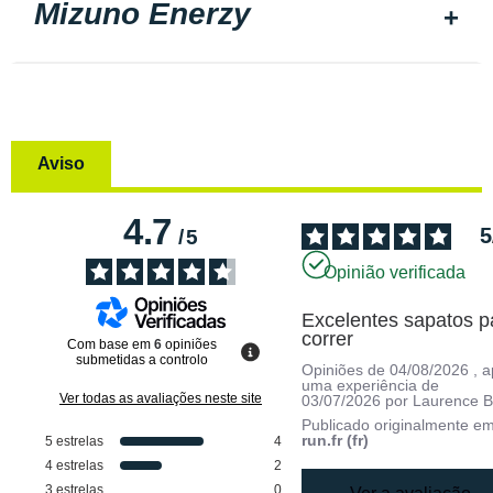
Mizuno Enerzy
Aviso
4.7
5
/
5
Opinião verificada
Excelentes sapatos pa
correr
Com base em
6
opiniões
submetidas a controlo
Opiniões de
04/08/2026
, 
uma experiência de
Ver todas as avaliações neste site
03/07/2026
por
Laurence B
Publicado originalmente e
run.fr (fr)
5
estrelas
4
4
estrelas
2
3
estrelas
0