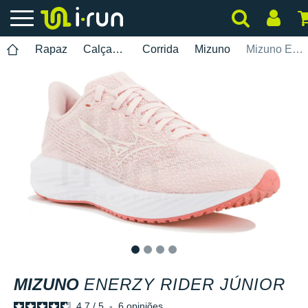
Rapaz
Calçados
Corrida
Mizuno
Mizuno Enerzy Rider Júnior
1
2
3
4
MIZUNO
ENERZY RIDER JÚNIOR
4.7
/
5
-
6
opiniões