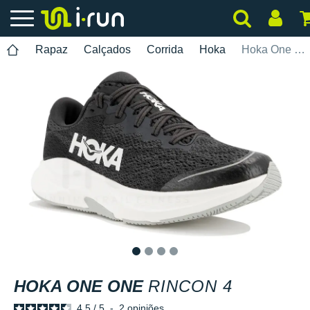
Rapaz
Calçados
Corrida
Hoka
Hoka One One Rincon 4
1
2
3
4
HOKA ONE ONE
RINCON 4
4.5
/
5
-
2
opiniões