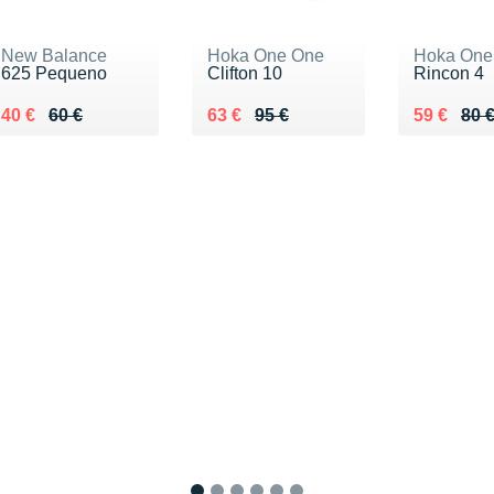
New Balance
Hoka One One
Hoka One
625 Pequeno
Clifton 10
Rincon 4
Au lieu de 60 €
Vendu 40 €
Au lieu de 95 €
Vendu 63 €
Au lieu de
Vendu 59
40 €
60 €
63 €
95 €
59 €
80 