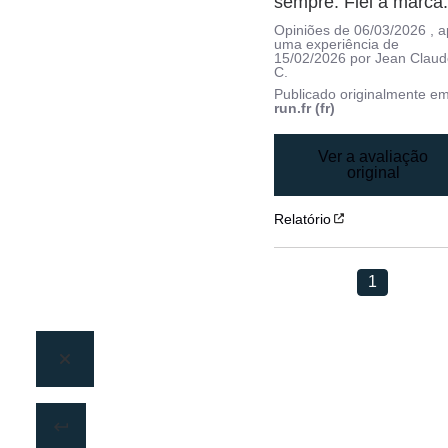
sempre. Fiel à marca
Opiniões de
06/03/2026
, 
uma experiência de
15/02/2026
por
Jean Claud
C.
Publicado originalmente e
run.fr (fr)
Ver a avaliação
original
Relatório
1