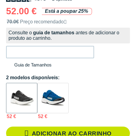
52.00 €
Está a poupar 25%
Preço de venda recomendado pela marca
70.0€
Preço recomendado
Consulte o
guia de tamanhos
antes de adicionar o
produto ao carrinho.
Guia de Tamanhos
2 modelos disponíveis:
52 €
52 €
ADICIONAR AO CARRINHO