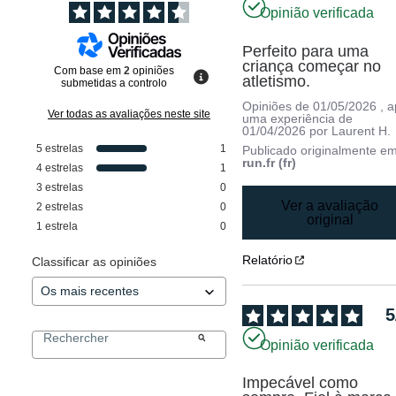
Opinião verificada
Perfeito para uma 
criança começar no 
Com base em
2
opiniões
atletismo.
submetidas a controlo
Opiniões de
01/05/2026
, 
Ver todas as avaliações neste site
uma experiência de
01/04/2026
por
Laurent H.
5
estrelas
1
Publicado originalmente e
run.fr (fr)
4
estrelas
1
3
estrelas
0
Ver a avaliação
2
estrelas
0
original
1
estrela
0
Relatório
Classificar as opiniões
5
Opinião verificada
Impecável como 