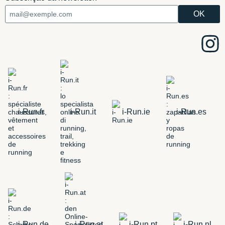
i-Run.fr
i-Run.it
i-Run.ie
i-Run.es
i-Run.de
i-Run.at
i-Run.pt
i-Run.nl