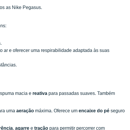
mos as Nike Pegasus.
ns:
.
do ar e oferecer uma respirabilidade adaptada às suas
tâncias.
 espuma macia e
reativa
para passadas suaves. Também
para uma
aeração
máxima. Oferece um
encaixe do pé
seguro
rência
,
agarre
e
tração
para permitir percorrer com