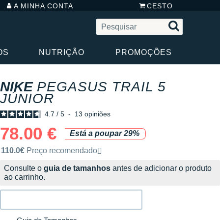
A MINHA CONTA
CESTO
OS
NUTRIÇÃO
PROMOÇÕES
NIKE
PEGASUS TRAIL 5
JÚNIOR
4.7
/
5
-
13
opiniões
78.00 €
Está a poupar 29%
Preço de venda recomendado pela marca
110.0€
Preço recomendado
Consulte o
guia de tamanhos
antes de adicionar o produto
ao carrinho.