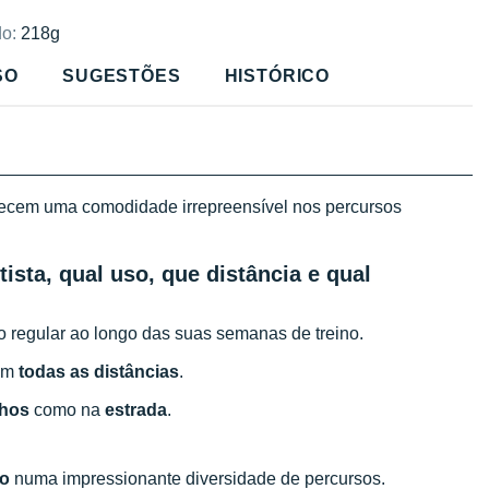
o:
218g
SO
SUGESTÕES
HISTÓRICO
ecem uma comodidade irrepreensível nos percursos
tista, qual uso, que distância e qual
 regular ao longo das suas semanas de treino.
 em
todas as distâncias
.
lhos
como na
estrada
.
to
numa impressionante diversidade de percursos.