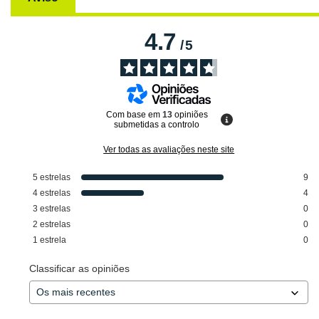
4.7
/
5
Com base em
13
opiniões
submetidas a controlo
Ver todas as avaliações neste site
5
estrelas
9
4
estrelas
4
3
estrelas
0
2
estrelas
0
1
estrela
0
Classificar as opiniões