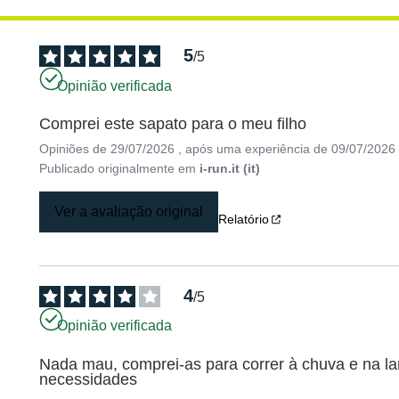
5
/
5
Opinião verificada
Comprei este sapato para o meu filho
Opiniões de
29/07/2026
, após uma experiência de
09/07/2026
Publicado originalmente em
i-run.it (it)
Ver a avaliação original
Relatório
4
/
5
Opinião verificada
Nada mau, comprei-as para correr à chuva e na la
necessidades