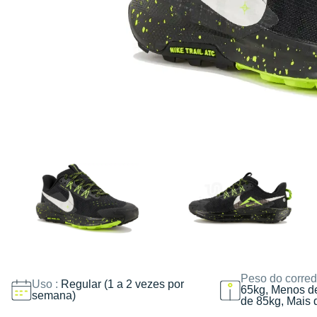
Peso do corred
Uso :
Regular (1 a 2 vezes por
65kg, Menos d
semana)
de 85kg, Mais 