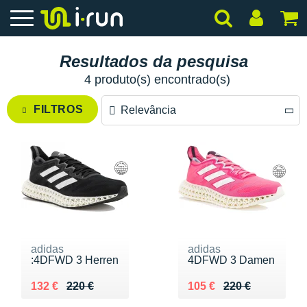
Resultados da pesquisa
4 produto(s) encontrado(s)
FILTROS
Relevância
Relevância
Preço decrescente
Preço crescente
adidas
adidas
:4DFWD 3 Herren
4DFWD 3 Damen
Au lieu de 220 €
Vendu 132 €
Au lieu de 220 €
Vendu 105 €
132 €
220 €
105 €
220 €