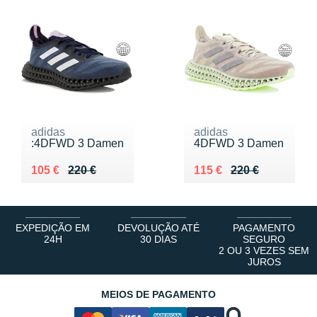
adidas
adidas
:4DFWD 3 Damen
4DFWD 3 Damen
Au lieu de 220 €
Vendu 105 €
Au lieu de 220 €
Vendu 115 €
105 €
220 €
115 €
220 €
EXPEDIÇÃO EM
DEVOLUÇÃO ATÉ
PAGAMENTO
24H
30 DIAS
SEGURO
2 OU 3 VEZES SEM
JUROS
MEIOS DE PAGAMENTO