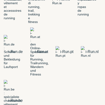
i-Run.de
i-Run.at
i-Run.pt
i-Run.nl
i-Run.be