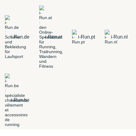
i-Run.de
i-Run.at
i-Run.pt
i-Run.nl
i-Run.be