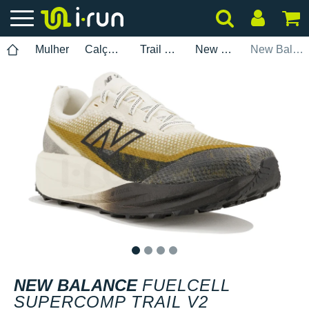
Mulher
Calçados
Trail Running
New Balance
New Balance FuelCell SuperComp Trail V2
1
2
3
4
NEW BALANCE
FUELCELL
SUPERCOMP TRAIL V2