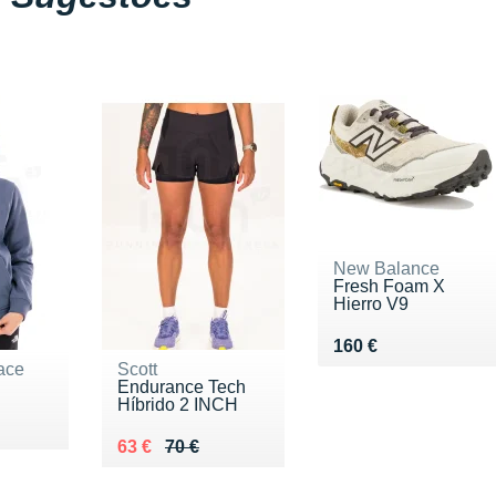
New Balance
Fresh Foam X
Hierro V9
Vendu 160 €
160 €
ace
Scott
Endurance Tech
Híbrido 2 INCH
0 €
Au lieu de 70 €
Vendu 63 €
63 €
70 €