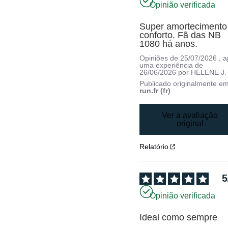
Opinião verificada
Super amortecimento 
conforto. Fã das NB 
1080 há anos.
Opiniões de
25/07/2026
, 
uma experiência de
26/06/2026
por
HELENE J.
Publicado originalmente e
run.fr (fr)
Ver a avaliação
original
Relatório
5
Opinião verificada
Ideal como sempre