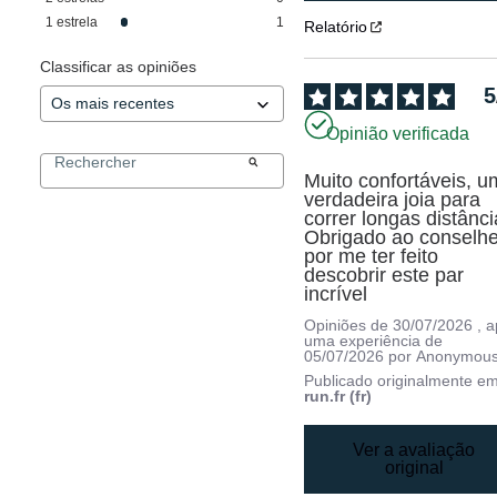
1
estrela
1
Relatório
Classificar as opiniões
5
Opinião verificada
Muito confortáveis, u
verdadeira joia para 
correr longas distância
Obrigado ao conselhei
por me ter feito 
descobrir este par 
incrível
Opiniões de
30/07/2026
, 
uma experiência de
05/07/2026
por
Anonymous
Publicado originalmente e
run.fr (fr)
Ver a avaliação
original