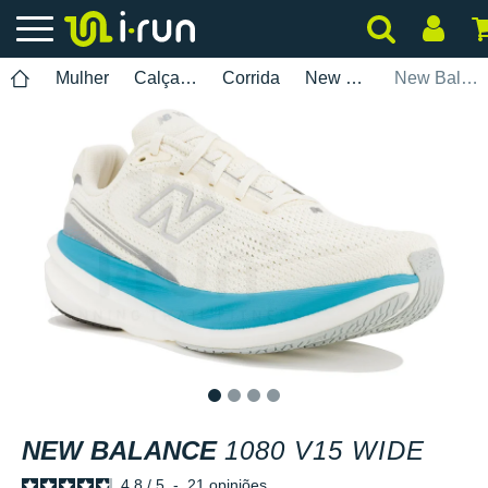
Mulher
Calçados
Corrida
New Balance
New Balance 1080 V15 Wide
1
2
3
4
NEW BALANCE
1080 V15 WIDE
4.8
/
5
-
21
opiniões