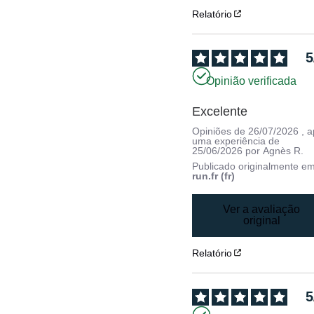
Relatório
5
Opinião verificada
Excelente
Opiniões de
26/07/2026
, 
uma experiência de
25/06/2026
por
Agnès R.
Publicado originalmente e
run.fr (fr)
Ver a avaliação
original
Relatório
5