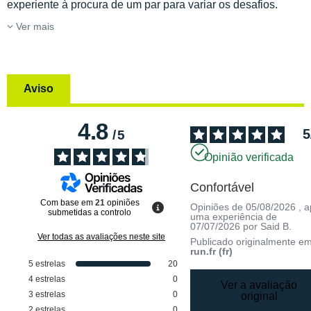
experiente à procura de um par para variar os desafios.
Ver mais
Aviso
4.8
5
/
5
Opinião verificada
Confortável
Com base em
21
opiniões
Opiniões de
05/08/2026
, 
submetidas a controlo
uma experiência de
07/07/2026
por
Said B.
Ver todas as avaliações neste site
Publicado originalmente e
run.fr (fr)
5
estrelas
20
4
estrelas
0
Ver a avaliação
3
estrelas
0
original
2
estrelas
0