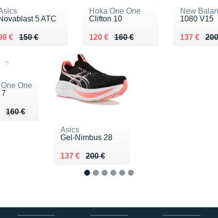
Asics
Hoka One One
New Bala
Novablast 5 ATC
Clifton 10
1080 V15
Au lieu de 150 €
Vendu 98 €
Au lieu de 160 €
Vendu 120 €
Au lieu de
Vendu 137
98 €
150 €
120 €
160 €
137 €
200
 One One
 7
eu de 160 €
u 119 €
160 €
Asics
Gel-Nimbus 28
Au lieu de 200 €
Vendu 137 €
137 €
200 €
1
2
3
4
5
6