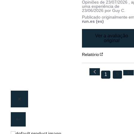
Opiniões de
23/07/2026
, 
uma experiência de
23/06/2026
por
Guy C.
Publicado originalmente e
run.es (es)
Ver a avaliação
original
Relatório
1
5