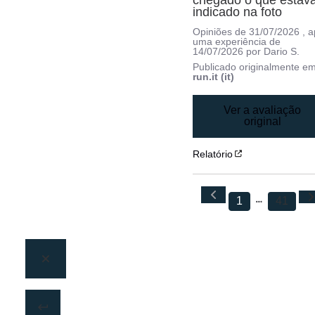
indicado na foto
Opiniões de
31/07/2026
, 
uma experiência de
14/07/2026
por
Dario S.
Publicado originalmente e
run.it (it)
Ver a avaliação
original
Relatório
1
41