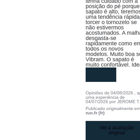
tenha cuidado com a 
posição do pé porque 
sapato é alto, teremos
uma tendência rápida 
torcer o tornozelo se 
não estivermos 
acostumados. A malha
desgasta-se 
rapidamente como em
todos os novos 
modelos. Muito boa so
Vibram. O sapato é 
muito confortável. Id
leia mais
Opiniões de
04/08/2026
, 
uma experiência de
04/07/2026
por
JEROME T
Publicado originalmente e
run.fr (fr)
Ver a avaliação
original