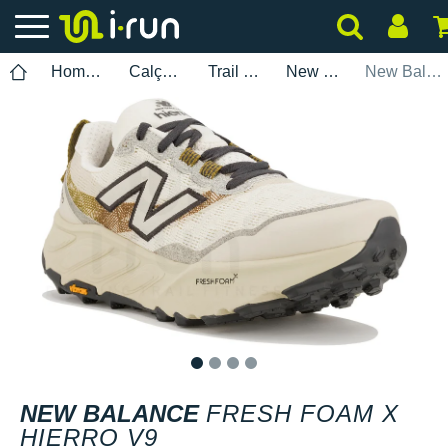
Homem
Calçados
Trail Running
New Balance
New Balance Fresh Foam X Hierro V9
1
2
3
4
NEW BALANCE
FRESH FOAM X
HIERRO V9