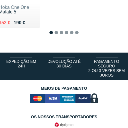
Hoka One One
Mafate 5
Au lieu de 190 €
Vendu 152 €
152 €
190 €
1
2
3
4
5
6
EXPEDIÇÃO EM
DEVOLUÇÃO ATÉ
PAGAMENTO
24H
30 DIAS
SEGURO
2 OU 3 VEZES SEM
JUROS
MEIOS DE PAGAMENTO
OS NOSSOS TRANSPORTADORES