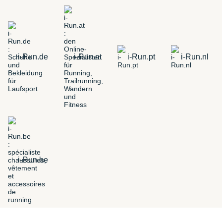
i-Run.de
i-Run.at
i-Run.pt
i-Run.nl
i-Run.be