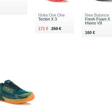
 150 €
Hoka One One
New Balance
Tecton X 3
Fresh Foam X
Hierro V9
Au lieu de 250 €
Vendu 171 €
171 €
250 €
Vendu 160 €
160 €