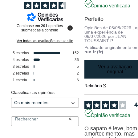
Opinião verificada
Perfeito
Com base em
201
opiniões
Opiniões de
05/08/2026
, 
submetidas a controlo
uma experiência de
06/07/2026
por
JEAN
TOUSSAINT P.
Ver todas as avaliações neste site
Publicado originalmente e
run.fr (fr)
5
estrelas
152
4
estrelas
36
Ver a avaliação
3
estrelas
5
original
2
estrelas
2
1
estrela
6
Relatório
Classificar as opiniões
4
Opinião verificada
O sapato é leve, bom 
amortecimento, mas 