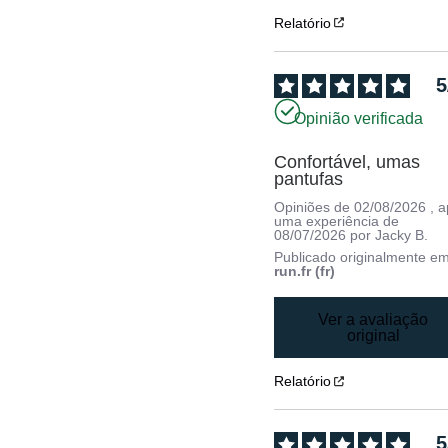
Relatório
5
Opinião verificada
Confortável, umas 
pantufas
Opiniões de
02/08/2026
, 
uma experiência de
08/07/2026
por
Jacky B.
Publicado originalmente e
run.fr (fr)
Ver a avaliação
original
Relatório
5