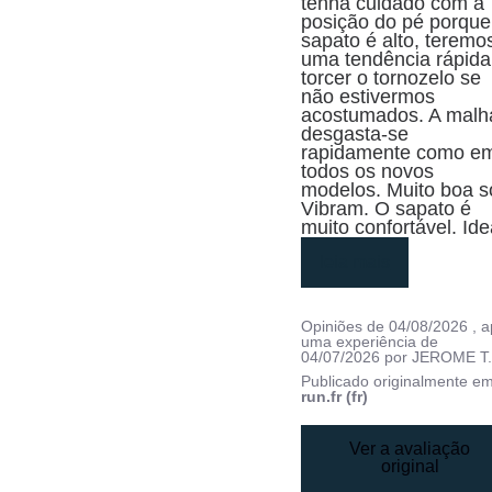
tenha cuidado com a 
posição do pé porque 
sapato é alto, teremos
uma tendência rápida 
torcer o tornozelo se 
não estivermos 
acostumados. A malha
desgasta-se 
rapidamente como em
todos os novos 
modelos. Muito boa so
Vibram. O sapato é 
muito confortável. Id
leia mais
Opiniões de
04/08/2026
, 
uma experiência de
04/07/2026
por
JEROME T
Publicado originalmente e
run.fr (fr)
Ver a avaliação
original