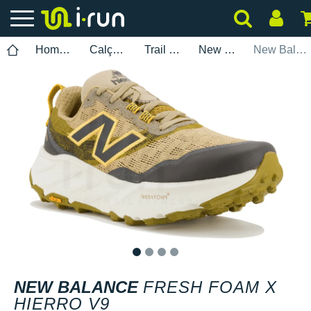
Homem
Calçados
Trail Running
New Balance
New Balance Fresh Foam X Hierro V9
1
2
3
4
NEW BALANCE
FRESH FOAM X
HIERRO V9