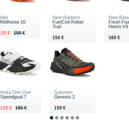
Nike
New Balance
New Bala
Wildhorse 10
FuelCell Rebel
Fresh Fo
Trail
Hierro V9
Au lieu de 150 €
Vendu 135 €
135 €
150 €
Vendu 150 €
Vendu 16
150 €
160 €
Hoka One One
Salomon
Speedgoat 7
Genesis 2
Au lieu de 165 €
Vendu 120 €
Vendu 150 €
120 €
165 €
150 €
1
2
3
4
5
6