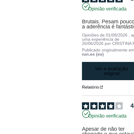
Opinião verificada
Brutais. Pesam pouco
a aderência é fantást
Opiniões de
01/08/2026
, 
uma experiência de
26/06/2026
por
CRISTINA P
Publicado originalmente e
run.es (es)
Ver a avaliação
original
Relatório
4
Opinião verificada
Apesar de não ter 
chegado o que estava