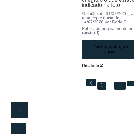
indicado na foto
Opiniões de
31/07/2026
, 
uma experiência de
14/07/2026
por
Dario S.
Publicado originalmente e
run.it (it)
Ver a avaliação
original
Relatório
1
41