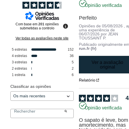
Opinião verificada
Perfeito
Com base em
201
opiniões
Opiniões de
05/08/2026
, 
submetidas a controlo
uma experiência de
06/07/2026
por
JEAN
TOUSSAINT P.
Ver todas as avaliações neste site
Publicado originalmente e
run.fr (fr)
5
estrelas
152
4
estrelas
36
Ver a avaliação
3
estrelas
5
original
2
estrelas
2
1
estrela
6
Relatório
Classificar as opiniões
4
Opinião verificada
O sapato é leve, bom 
amortecimento, mas 