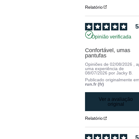
Relatório
5
Opinião verificada
Confortável, umas 
pantufas
Opiniões de
02/08/2026
, 
uma experiência de
08/07/2026
por
Jacky B.
Publicado originalmente e
run.fr (fr)
Ver a avaliação
original
Relatório
5