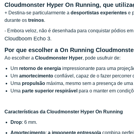
Cloudmonster Hyper On Running, que utiliza
+ Destina-se particularmente a
desportistas experientes
e p
durante os
treinos
.
- Embora veloz, não é desenhada para conquistar pódios em
Cloudboom Echo 3
.
Por que escolher a On Running Cloudmonste
Ao escolher a
Cloudmonster
Hyper
, pode usufruir de:
Um
retorno de energia
impressionante para uma projeção 
Um
amortecimento
confiável, capaz de o fazer percorrer 
Uma
propulsão
máxima, mesmo sem a presença de uma p
Uma
parte superior respirável
para o manter em condiçõ
Características da Cloudmonster Hyper On Running
Drop
: 6 mm.
Amortecimento
:
a imponente entressola
combina perfei