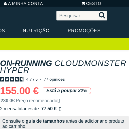
A MINHA CONTA
CESTO
OS
NUTRIÇÃO
PROMOÇÕES
ON-RUNNING
CLOUDMONSTER
HYPER
4.7
/
5
-
77
opiniões
155.00 €
Está a poupar 32%
Preço de venda recomendado pela marca
230.0€
Preço recomendado
2 mensalidades de
77.50 €
sem custos
Consulte o
guia de tamanhos
antes de adicionar o produto
ao carrinho.