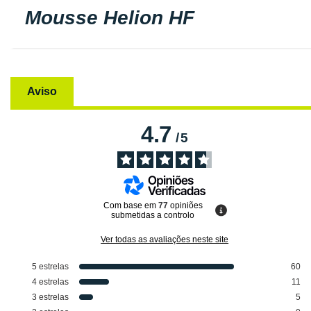
Mousse Helion HF
Aviso
4.7
/
5
Com base em
77
opiniões
submetidas a controlo
Ver todas as avaliações neste site
5
estrelas
60
4
estrelas
11
3
estrelas
5