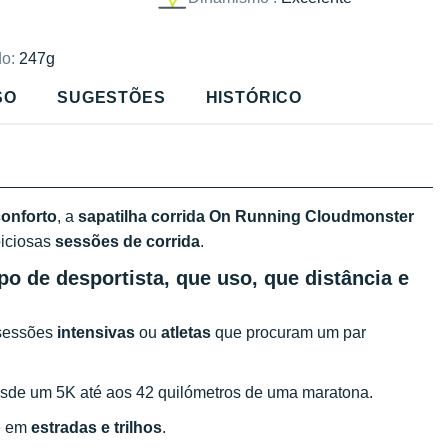
o:
247g
SO
SUGESTÕES
HISTÓRICO
conforto
, a
sapatilha corrida On Running Cloudmonster
biciosas
sessões de corrida
.
o de desportista, que uso, que distância e
sessões
intensivas
ou
atletas
que procuram um par
esde um 5K até aos 42 quilómetros de uma maratona.
e em
estradas e trilhos
.