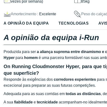
vezes por semana)
85kg
Amortecimento :
Excelente
Peso do calçad
A OPINIÃO DA EQUIPA
TECNOLOGIAS
AVI
A opinião da equipa i-Run
Produzida para ser
a aliança suprema entre dinamismo e 
Hyper
para
homem
é uma parceira formidável nas suas am
On Running Cloudmonster Hyper, para que tip
que superfície?
Responde às exigências dos
corredores experientes
para 
excecional para preparar as suas futuras competições.
Adequada para as suas corridas em
todas as distâncias
, d
A sua
fiabilidade
e
tecnicidade
acompanham-no idealment