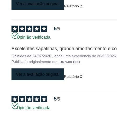
Ver a avaliação original
Relatório
5
/
5
Opinião verificada
Excelentes sapatilhas, grande amortecimento e co
Opiniões de
24/07/2026
, após uma experiência de
30/06/2026
Publicado originalmente em
i-run.es (es)
Ver a avaliação original
Relatório
5
/
5
Opinião verificada