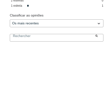
2
estrelas
0
1
estrela
1
Classificar as opiniões