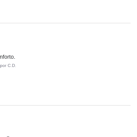
nforto.
por
C.D.