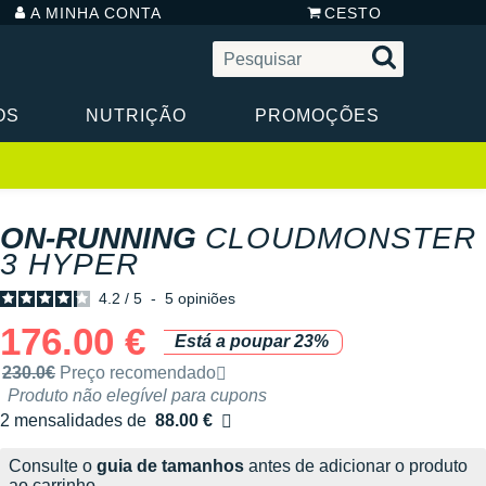
A MINHA CONTA
CESTO
OS
NUTRIÇÃO
PROMOÇÕES
ON-RUNNING
CLOUDMONSTER
3 HYPER
4.2
/
5
-
5
opiniões
176.00 €
Está a poupar 23%
Preço de venda recomendado pela marca
230.0€
Preço recomendado
Produto não elegível para cupons
2 mensalidades de
88.00 €
sem custos
Consulte o
guia de tamanhos
antes de adicionar o produto
ao carrinho.