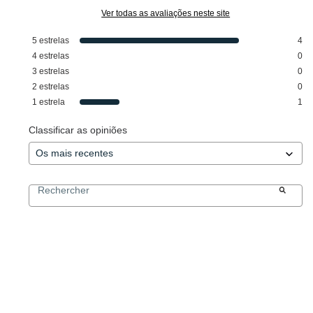
Ver todas as avaliações neste site
5
estrelas
4
4
estrelas
0
3
estrelas
0
2
estrelas
0
1
estrela
1
Classificar as opiniões