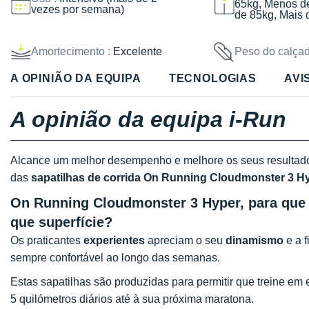
65kg, Menos d
vezes por semana)
de 85kg, Mais 
Amortecimento :
Excelente
Peso do calçad
A OPINIÃO DA EQUIPA
TECNOLOGIAS
AVI
A opinião da equipa i-Run
Alcance um melhor desempenho e melhore os seus resultad
das
sapatilhas de corrida On Running Cloudmonster 3 H
On Running Cloudmonster 3 Hyper, para que t
que superfície?
Os praticantes
experientes
apreciam o seu
dinamismo
e a f
sempre confortável ao longo das semanas.
Estas sapatilhas são produzidas para permitir que treine em
5 quilómetros diários até à sua próxima maratona.