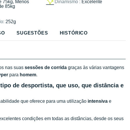
e 75kg, Menos
Dinamismo :
Excelente
de 85kg
o:
252g
SO
SUGESTÕES
HISTÓRICO
os nas suas
sessões de corrida
graças às várias vantagens
yper
para
homem
.
ipo de desportista, que uso, que distância e
iabilidade que oferece para uma utilização
intensiva
e
 excelentes condições em todas as distâncias, desde os seus