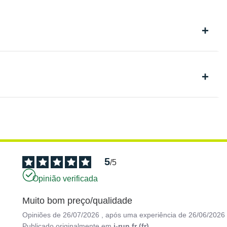
5
/
5
Opinião verificada
Muito bom preço/qualidade
Opiniões de
26/07/2026
, após uma experiência de
26/06/2026
Publicado originalmente em
i-run.fr (fr)