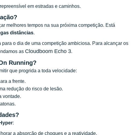
repreensível em estradas e caminhos.
zação?
ançar melhores tempos na sua próxima competição. Está
ngas distâncias
.
 para o dia de uma competição ambiciosa. Para alcançar os
Cloudboom Echo 3
mendamos as
.
 On Running?
itir que progrida a toda velocidade:
ra a frente.
ma redução do risco de lesão.
a vontade.
atonas.
idades?
Hyper
:
horar a absorção de choques e a reatividade.