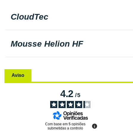
CloudTec
Mousse Helion HF
Aviso
4.2
/
5
Com base em
5
opiniões
submetidas a controlo