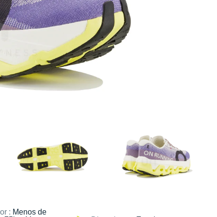
or :
Menos de