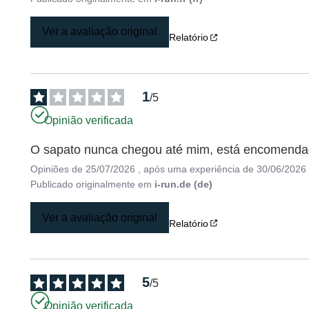
Ver a avaliação original
Relatório
1
/
5
Opinião verificada
O sapato nunca chegou até mim, está encomenda
Opiniões de
25/07/2026
, após uma experiência de
30/06/2026
Publicado originalmente em
i-run.de (de)
Ver a avaliação original
Relatório
5
/
5
Opinião verificada