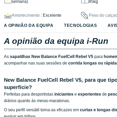
semana)
85kg
Amortecimento :
Excelente
Peso do calçad
A OPINIÃO DA EQUIPA
TECNOLOGIAS
AVI
A opinião da equipa i-Run
As
sapatilhas New Balance FuelCell Rebel V5
para
home
acompanhar nas suas sessões de
corrida longas ou rápida
New Balance FuelCell Rebel V5, para que tipo
superfície?
Perfeitas para desportistas
iniciantes
e
experientes
de
peso
diários quanto às meias-maratonas.
O seu perfil versátil torna-as eficazes em
curtas e longas di
evoluir em trilhos.