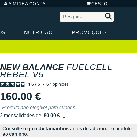
A MINHA CONTA
CESTO
OS
NUTRIÇÃO
PROMOÇÕES
NEW BALANCE
FUELCELL
REBEL V5
4.6
/
5
-
67
opiniões
160.00 €
Produto não elegível para cupons
2 mensalidades de
80.00 €
sem custos
Consulte o
guia de tamanhos
antes de adicionar o produto
ao carrinho.