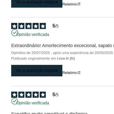
Ver a avaliação original
Relatório
5
/
5
Opinião verificada
Extraordinário! Amortecimento excecional, sapato u
Opiniões de
20/07/2026
, após uma experiência de
20/06/2026
Publicado originalmente em
i-run.fr (fr)
Ver a avaliação original
Relatório
5
/
5
Opinião verificada
Sapatilha muito agradável e dinâmica