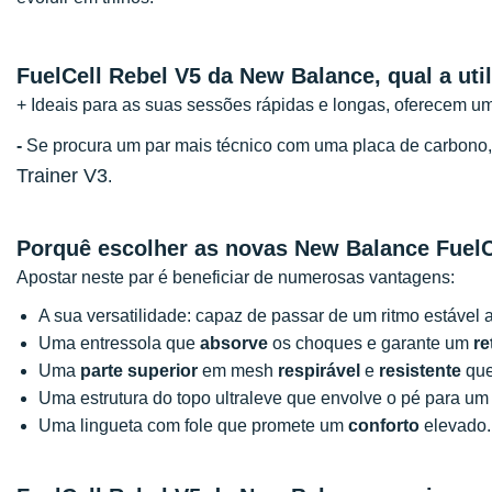
FuelCell Rebel V5 da New Balance, qual a uti
+ Ideais para as suas sessões rápidas e longas, oferecem 
-
Se procura um par mais técnico com uma placa de carbon
Trainer V3
.
Porquê escolher as novas New Balance FuelC
Apostar neste par é beneficiar de numerosas vantagens:
A sua versatilidade: capaz de passar de um ritmo estável
Uma entressola que
absorve
os choques e garante um
re
Uma
parte superior
em mesh
respirável
e
resistente
que
Uma estrutura do topo ultraleve que envolve o pé para u
Uma lingueta com fole que promete um
conforto
elevado.