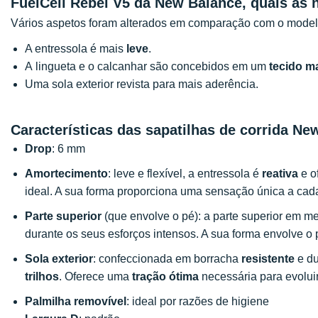
FuelCell Rebel V5 da New Balance, quais as
Vários aspetos foram alterados em comparação com o model
A entressola é mais
leve
.
A lingueta e o calcanhar são concebidos em um
tecido m
Uma sola exterior revista para mais aderência.
Características das sapatilhas de corrida Ne
Drop
: 6 mm
Amortecimento
: leve e flexível, a entressola é
reativa
e o
ideal. A sua forma proporciona uma sensação única a cad
Parte superior
(que envolve o pé): a parte superior em m
durante os seus esforços intensos. A sua forma envolve o
Sola exterior
: confeccionada em borracha
resistente
e du
trilhos
. Oferece uma
tração ótima
necessária para evolui
Palmilha removível
: ideal por razões de higiene