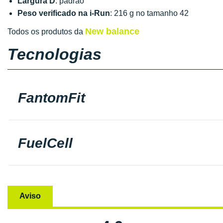
Largura D
: padrão
Peso verificado na i-Run
: 216 g no tamanho 42
New balance
Todos os produtos da
Tecnologias
FantomFit
FuelCell
Aviso