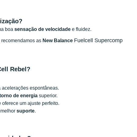
lização?
uma boa
sensação de velocidade
e fluidez.
Fuelcell Supercomp
o, recomendamos as
New Balance
ell Rebel?
 a acelerações espontâneas.
torno de energia
superior.
 oferece um ajuste perfeito.
m melhor
suporte
.