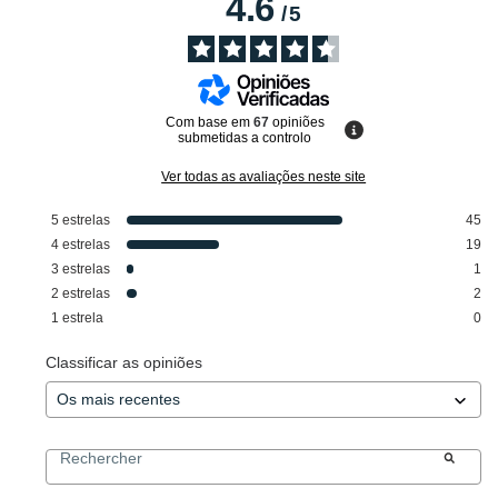
4.6
/
5
Com base em
67
opiniões
submetidas a controlo
Ver todas as avaliações neste site
5
estrelas
45
4
estrelas
19
3
estrelas
1
2
estrelas
2
1
estrela
0
Classificar as opiniões