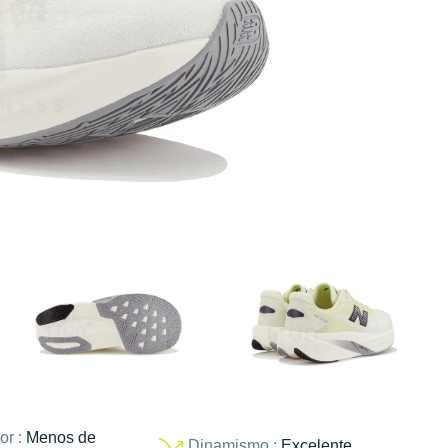
or :
Menos de
Dinamismo :
Excelente