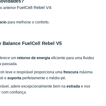
 novidades?
FuelCell Rebel V4
o anterior
:
acio
para melhorar o conforto.
w Balance FuelCell Rebel V5
ferece um
retorno de energia
eficiente para uma fluidez
a passada.
esh leve e respirável proporciona uma
frescura
máxima
 pé e
suporta
perfeitamente o médio-pé.
rável, adere excepcionalmente bem na
estrada
e nos
r com confiança.