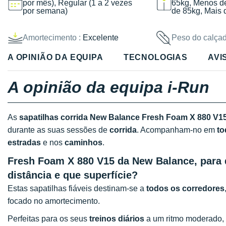
por mês), Regular (1 a 2 vezes
65kg, Menos d
por semana)
de 85kg, Mais 
Amortecimento :
Excelente
Peso do calçad
A OPINIÃO DA EQUIPA
TECNOLOGIAS
AVI
A opinião da equipa i-Run
As
sapatilhas corrida New Balance Fresh Foam X 880 V1
durante as suas sessões de
corrida
. Acompanham-no em
to
estradas
e nos
caminhos
.
Fresh Foam X 880 V15 da New Balance, para q
distância e que superfície?
Estas sapatilhas fiáveis destinam-se a
todos os corredores
focado no amortecimento.
Perfeitas para os seus
treinos diários
a um ritmo moderado,