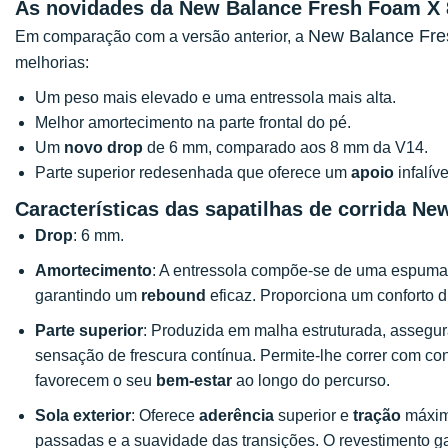
As novidades da New Balance Fresh Foam X 
New Balance
Fre
Em comparação com a versão anterior, a
melhorias:
Um peso mais elevado e uma entressola mais alta.
Melhor amortecimento na parte frontal do pé.
Um
novo drop
de 6 mm, comparado aos 8 mm da V14.
Parte superior redesenhada que oferece um
apoio
infalíve
Características das sapatilhas de corrida N
Drop
: 6 mm.
Amortecimento
: A entressola compõe-se de uma espum
garantindo um
rebound
eficaz. Proporciona um conforto d
Parte superior
: Produzida em malha estruturada, asseg
sensação de frescura contínua. Permite-lhe correr com con
favorecem o seu
bem-estar
ao longo do percurso.
Sola exterior
: Oferece
aderência
superior e
tração
máxima
passadas e a suavidade das transições. O revestimento 