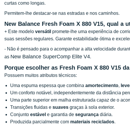
curtas como longas.
Permitem-lhe destacar-se nas estradas e nos caminhos.
New Balance Fresh Foam X 880 V15, qual a ut
+ Este modelo
versátil
promete-lhe uma experiência de corr
suas sessões regulares. Garante estabilidade ótima e excel
- Não é pensado para o acompanhar a alta velocidade duran
New Balance SuperComp Elite V4
as
.
Porque escolher as Fresh Foam X 880 V15 d
Possuem muitos atributos técnicos:
Uma espuma espessa que combina
amortecimento
,
leve
Um conforto notável, independentemente da distância perc
Uma parte superior em malha estruturada capaz de o aco
Transições fluidas e
suaves
graças à sola exterior.
Conjunto
estável
e garantia de
segurança
diária.
Produzida parcialmente com
materiais reciclados
.