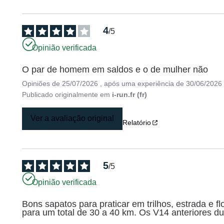
4
/
5
Opinião verificada
O par de homem em saldos e o de mulher não
Opiniões de
25/07/2026
, após uma experiência de
30/06/2026
Publicado originalmente em
i-run.fr (fr)
Ver a avaliação original
Relatório
5
/
5
Opinião verificada
Bons sapatos para praticar em trilhos, estrada e 
para um total de 30 a 40 km. Os V14 anteriores 