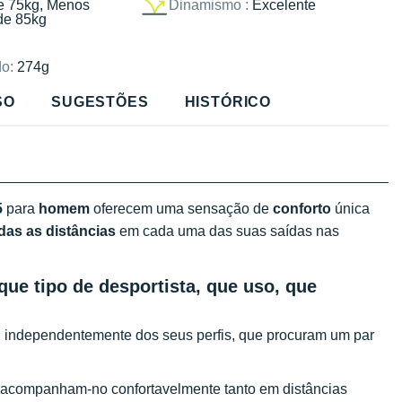
e 75kg, Menos
Dinamismo :
Excelente
de 85kg
o:
274g
SO
SUGESTÕES
HISTÓRICO
5
para
homem
oferecem uma sensação de
conforto
única
das as distâncias
em cada uma das suas saídas nas
ue tipo de desportista, que uso, que
, independentemente dos seus perfis, que procuram um par
 acompanham-no confortavelmente tanto em distâncias