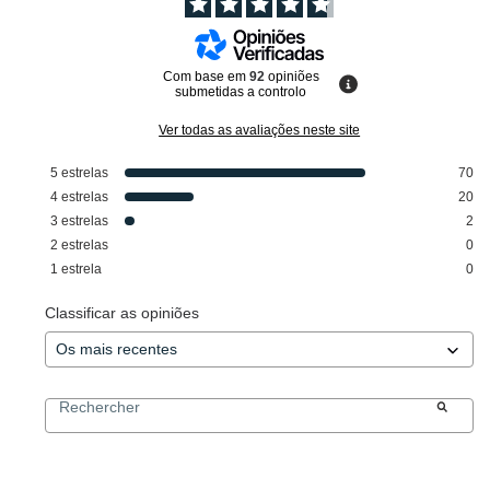
Com base em
92
opiniões
submetidas a controlo
Ver todas as avaliações neste site
5
estrelas
70
4
estrelas
20
3
estrelas
2
2
estrelas
0
1
estrela
0
Classificar as opiniões