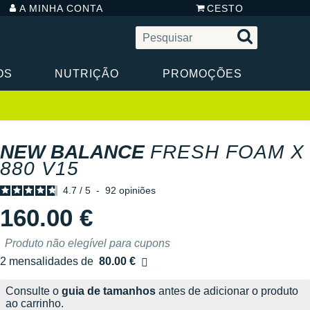
A MINHA CONTA
CESTO
OS
NUTRIÇÃO
PROMOÇÕES
NEW BALANCE
FRESH FOAM X
880 V15
4.7
/
5
-
92
opiniões
160.00 €
Produto não elegível para cupons
2 mensalidades de
80.00 €
sem custos
Consulte o
guia de tamanhos
antes de adicionar o produto
ao carrinho.