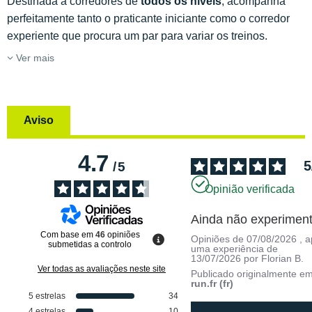
Destinada a corredores de
todos os níveis
, acompanha
perfeitamente tanto o praticante iniciante como o corredor
experiente que procura um par para variar os treinos.
Ver mais
Aviso
4.7
5
/
5
Opinião verificada
Ainda não experiment
Com base em
46
opiniões
Opiniões de
07/08/2026
, 
submetidas a controlo
uma experiência de
13/07/2026
por
Florian B.
Ver todas as avaliações neste site
Publicado originalmente e
run.fr (fr)
5
estrelas
34
4
estrelas
10