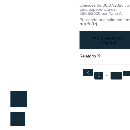
Opiniões de
30/07/2026
, 
uma experiência de
29/06/2026
por
Yann A.
Publicado originalmente e
run.fr (fr)
Ver a avaliação
original
Relatório
1
10