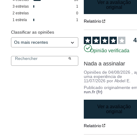
Ver a avaliação
3
estrelas
1
original
2
estrelas
0
1
estrela
1
Relatório
Classificar as opiniões
4
Opinião verificada
Nada a assinalar
Opiniões de
04/08/2026
, 
uma experiência de
11/07/2026
por
Abdel E.
Publicado originalmente e
run.fr (fr)
Ver a avaliação
original
Relatório