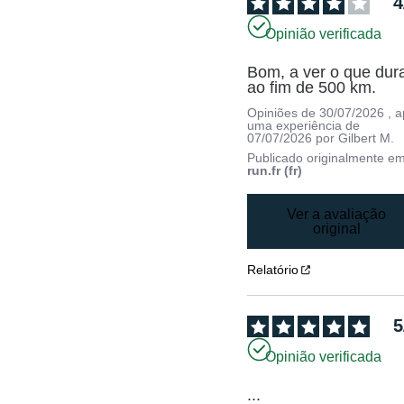
4
Opinião verificada
Bom, a ver o que dura
ao fim de 500 km.
Opiniões de
30/07/2026
, 
uma experiência de
07/07/2026
por
Gilbert M.
Publicado originalmente e
run.fr (fr)
Ver a avaliação
original
Relatório
5
Opinião verificada
...