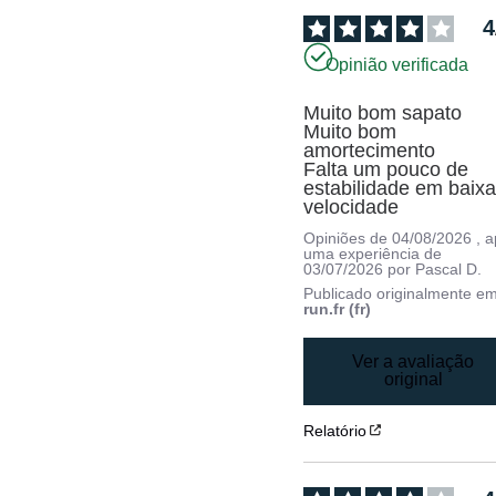
4
Opinião verificada
Muito bom sapato 

Muito bom 
amortecimento

Falta um pouco de 
estabilidade em baixa
velocidade
Opiniões de
04/08/2026
, 
uma experiência de
03/07/2026
por
Pascal D.
Publicado originalmente e
run.fr (fr)
Ver a avaliação
original
Relatório