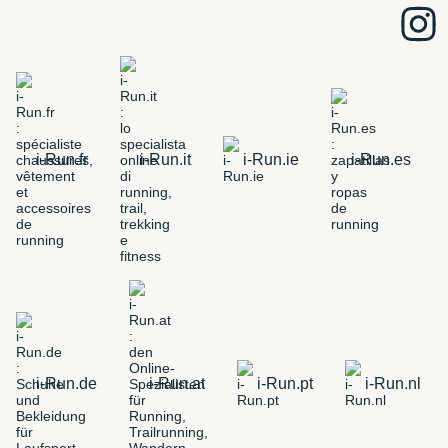
i-Run.fr
i-Run.it
i-Run.ie
i-Run.es
i-Run.de
i-Run.at
i-Run.pt
i-Run.nl