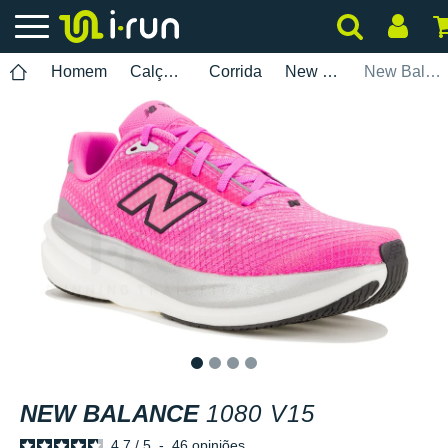
Homem
Calçados
Corrida
New Balance
New Balance 1080 V15
1
2
3
4
NEW BALANCE
1080 V15
4.7
/
5
-
46
opiniões