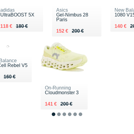
adidas
Asics
New Bal
UltraBOOST 5X
Gel-Nimbus 28
1080 V1
Paris
Au lieu de 180 €
Vendu 118 €
Au lieu 
Vendu 1
118 €
180 €
140 €
2
Au lieu de 200 €
Vendu 152 €
152 €
200 €
Balance
ell Rebel V5
eu de 160 €
u 115 €
160 €
On-Running
Cloudmonster 3
Au lieu de 200 €
Vendu 141 €
141 €
200 €
1
2
3
4
5
6