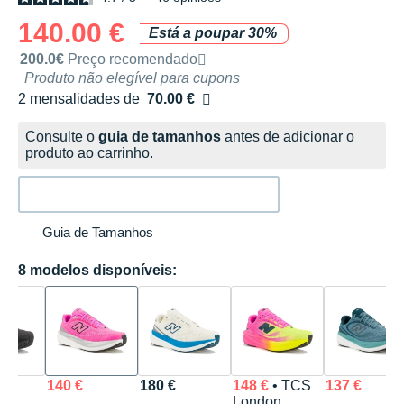
140.00 €
Está a poupar 30%
Preço de venda recomendado pela marca
200.0€
Preço recomendado
Produto não elegível para cupons
2 mensalidades de
70.00 €
sem custos
Consulte o
guia de tamanhos
antes de adicionar o
produto ao carrinho.
Guia de Tamanhos
8 modelos disponíveis:
140 €
180 €
148 €
• TCS
137 €
London