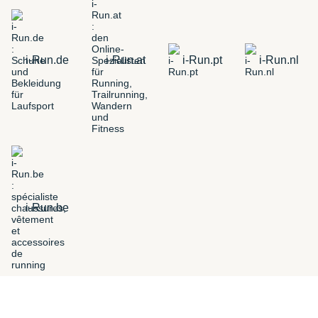
i-Run.de
i-Run.at
i-Run.pt
i-Run.nl
i-Run.be