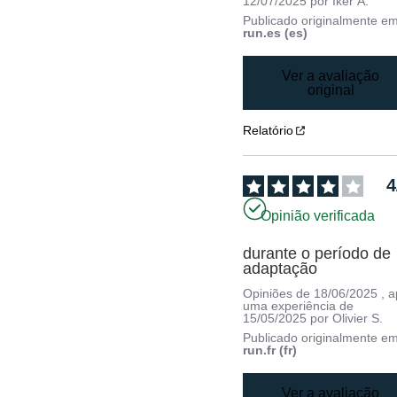
12/07/2025
por
Iker Á.
Publicado originalmente e
run.es (es)
Ver a avaliação
original
Relatório
4
Opinião verificada
durante o período de 
adaptação
Opiniões de
18/06/2025
, 
uma experiência de
15/05/2025
por
Olivier S.
Publicado originalmente e
run.fr (fr)
Ver a avaliação