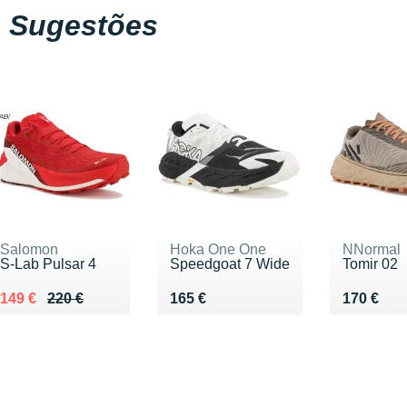
Sugestões
Salomon
Hoka One One
NNormal
S-Lab Pulsar 4
Speedgoat 7 Wide
Tomir 02
Au lieu de 220 €
Vendu 149 €
Vendu 165 €
Vendu 17
149 €
220 €
165 €
170 €