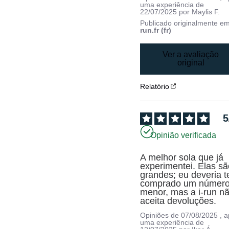
uma experiência de
22/07/2025
por
Maylis F.
Publicado originalmente e
run.fr (fr)
Ver a avaliação
original
Relatório
5
Opinião verificada
A melhor sola que já 
experimentei. Elas sã
grandes; eu deveria te
comprado um número
menor, mas a i-run nã
aceita devoluções.
Opiniões de
07/08/2025
, 
uma experiência de