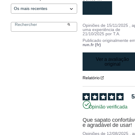
leia mais
Opiniões de
15/11/2025
, 
uma experiência de
21/10/2025
por
T.A.
Publicado originalmente e
run.fr (fr)
Ver a avaliação
original
Relatório
5
Opinião verificada
Que sapato confortáve
e agradável de usar!
Opiniões de
12/08/2025
, 