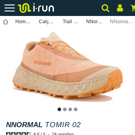
Homem
Calçados
Trail Running
NNormal
NNormal Tomir 02
1
2
3
4
NNORMAL
TOMIR 02
4.6
/
5
-
24
opiniões