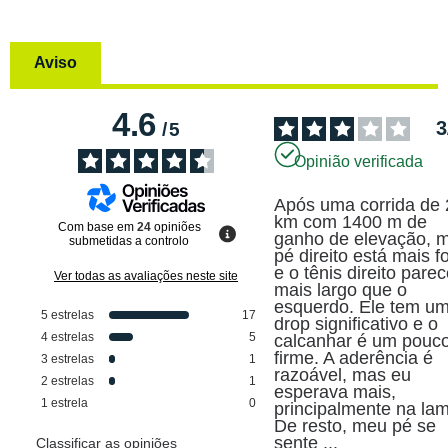
Aviso
4.6
3
/
5
Opinião verificada
Após uma corrida de 
km com 1400 m de 
Com base em
24
opiniões
ganho de elevação, m
submetidas a controlo
pé direito está mais fo
e o tênis direito parec
Ver todas as avaliações neste site
mais largo que o 
esquerdo. Ele tem um
5
estrelas
17
drop significativo e o 
4
estrelas
5
calcanhar é um pouco
firme. A aderência é 
3
estrelas
1
razoável, mas eu 
2
estrelas
1
esperava mais, 
1
estrela
0
principalmente na lam
De resto, meu pé se 
sente 
...
Classificar as opiniões