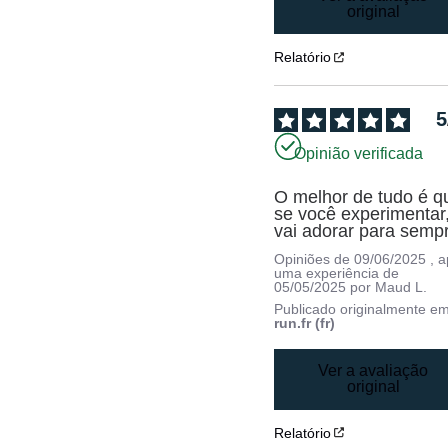
original
Relatório
5
Opinião verificada
O melhor de tudo é qu
se você experimentar,
vai adorar para semp
Opiniões de
09/06/2025
, 
uma experiência de
05/05/2025
por
Maud L.
Publicado originalmente e
run.fr (fr)
Ver a avaliação
original
Relatório