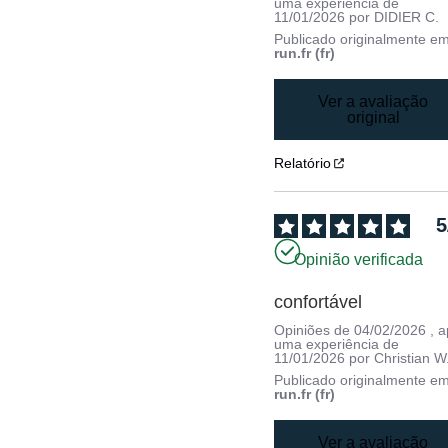
uma experiência de
11/01/2026
por
DIDIER C.
Publicado originalmente e
run.fr (fr)
Ver a avaliação
original
Relatório
5
Opinião verificada
confortável
Opiniões de
04/02/2026
, 
uma experiência de
11/01/2026
por
Christian W
Publicado originalmente e
run.fr (fr)
Ver a avaliação