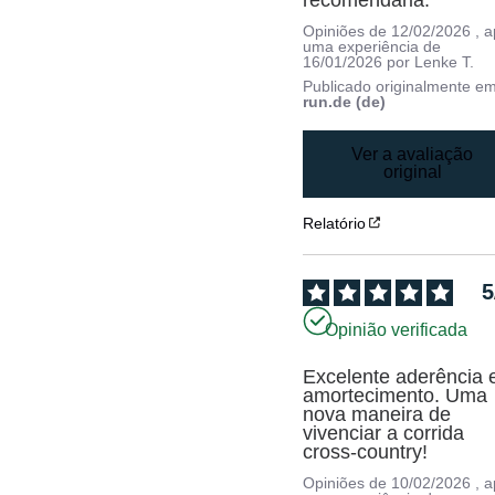
Opiniões de
12/02/2026
, 
uma experiência de
16/01/2026
por
Lenke T.
Publicado originalmente e
run.de (de)
Ver a avaliação
original
Relatório
5
Opinião verificada
Excelente aderência e
amortecimento. Uma 
nova maneira de 
vivenciar a corrida 
cross-country!
Opiniões de
10/02/2026
, 