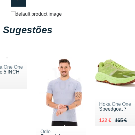
Sugestões
a One One
de 5 INCH
du 65 €
€
Hoka One One
Speedgoat 7
Au lieu de 165 €
Vendu 122 €
122 €
165 €
Odlo