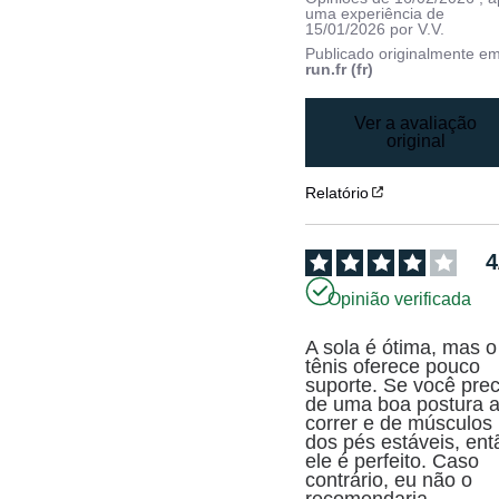
uma experiência de
15/01/2026
por
V.V.
Publicado originalmente e
run.fr (fr)
Ver a avaliação
original
Relatório
4
Opinião verificada
A sola é ótima, mas o 
tênis oferece pouco 
suporte. Se você prec
de uma boa postura a
correr e de músculos 
dos pés estáveis, entã
ele é perfeito. Caso 
contrário, eu não o 
recomendaria.