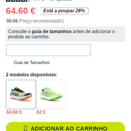
64.60 €
Está a poupar 28%
Preço de venda recomendado pela marca
90.0€
Preço recomendado
Consulte o
guia de tamanhos
antes de adicionar o
produto ao carrinho.
Guia de Tamanhos
2 modelos disponíveis:
64.60 €
62 €
ADICIONAR AO CARRINHO