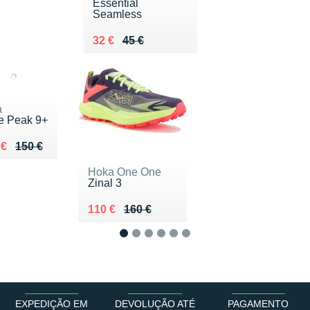
Essential
Seamless
Au lieu de 45 €
Vendu 32 €
32 €
45 €
a
e Peak 9+
ieu de 150 €
du 105 €
 €
150 €
Hoka One One
Zinal 3
Au lieu de 160 €
Vendu 110 €
110 €
160 €
1
2
3
4
5
6
EXPEDIÇÃO EM
DEVOLUÇÃO ATÉ
PAGAMENTO