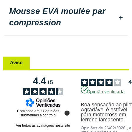
Mousse EVA moulée par
compression
Aviso
4.4
4
/
5
Opinião verificada
Boa sensação ao pilota
Agradável e estável 
Com base em
37
opiniões
para motocross em 
submetidas a controlo
terreno lamacento.
Ver todas as avaliações neste site
Opiniões de
26/02/2026
, 
uma experiência de