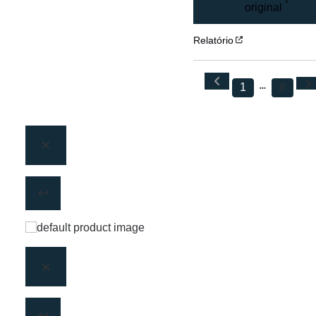
original
Relatório
1
8