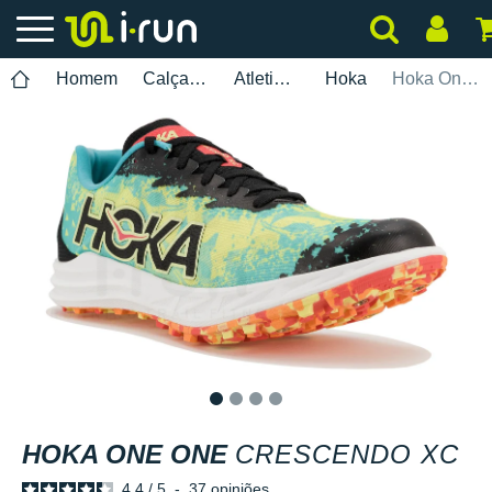
Homem
Calçados
Atletismo
Hoka
Hoka One One Crescendo XC
1
2
3
4
HOKA ONE ONE
CRESCENDO XC
4.4
/
5
-
37
opiniões