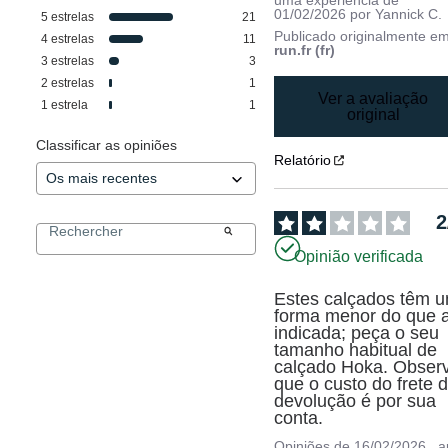
01/02/2026
por
Yannick C.
5
estrelas
21
Publicado originalmente e
4
estrelas
11
run.fr (fr)
3
estrelas
3
2
estrelas
1
Ver a avaliação
1
estrela
1
original
Classificar as opiniões
Relatório
2
Opinião verificada
Estes calçados têm u
forma menor do que a
indicada; peça o seu 
tamanho habitual de 
calçado Hoka. Observ
que o custo do frete d
devolução é por sua 
conta.
Opiniões de
16/02/2026
, 