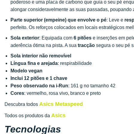
poderoso e uma placa de carbono que guia o seu pé enqua
alongar consideravelmente as suas passadas, poupando a
Parte superior (empeine) que envolve o pé
: Leve e
resp
perfeito. Os reforços colocados em locais estratégicos m
Sola exterior
: Equipada com
6 pitões
e inserções em pele
aderência ótima na pista. A sua
tracção
segura o seu pé se
Sola interior não removível
Língua fina e arejada
: respirabilidade
Modelo vegan
Inclui 12 pitões e 1 chave
Peso observado na i-Run
: 161 g no tamanho 42
Cores
: vermelho, rosa vivo, branco e preto
Asics Metaspeed
Descubra todos
Asics
Todos os produtos da
Tecnologias