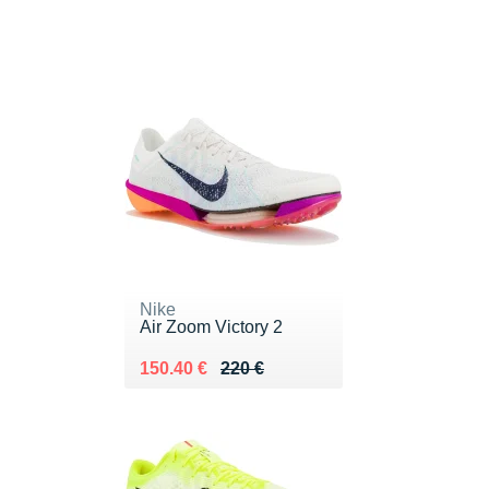
Nike
Air Zoom Victory 2
Au lieu de 220 €
Vendu 150.40 €
150.40 €
220 €