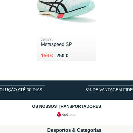
Asics
Metaspeed SP
Au lieu de 250 €
Vendu 156 €
156 €
250 €
OLUÇÃO ATÉ 30 DIAS
5% DE VANTAGEM FIDE
OS NOSSOS TRANSPORTADORES
Desportos & Categorias