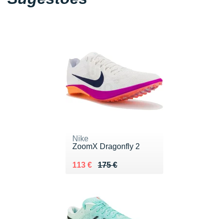
Nike
ZoomX Dragonfly 2
Au lieu de 175 €
Vendu 113 €
113 €
175 €