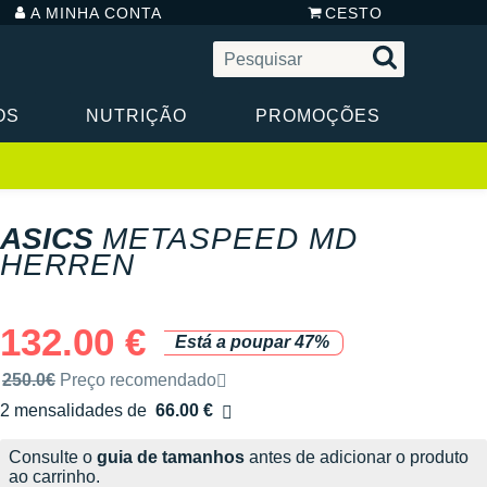
A MINHA CONTA
CESTO
OS
NUTRIÇÃO
PROMOÇÕES
ASICS
METASPEED MD
HERREN
132.00 €
Está a poupar 47%
Preço de venda recomendado pela marca
250.0€
Preço recomendado
2 mensalidades de
66.00 €
sem custos
Consulte o
guia de tamanhos
antes de adicionar o produto
ao carrinho.