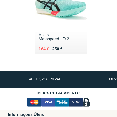
Asics
Metaspeed LD 2
Au lieu de 250 €
Vendu 164 €
164 €
250 €
EXPEDIÇÃO EM 24H
DEV
MEIOS DE PAGAMENTO
Informações Úteis