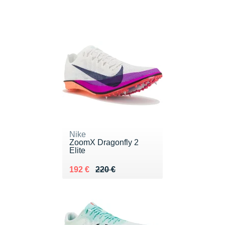
Nike
ZoomX Dragonfly 2
Elite
Au lieu de 220 €
Vendu 192 €
192 €
220 €