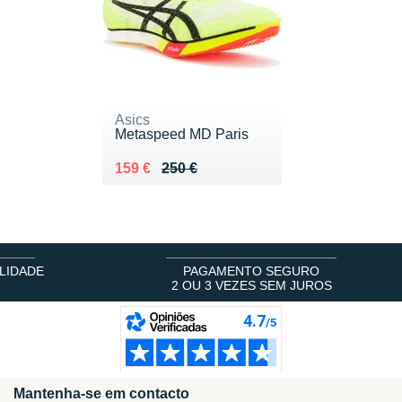
Asics
Metaspeed MD Paris
Au lieu de 250 €
Vendu 159 €
159 €
250 €
LIDADE
PAGAMENTO SEGURO
2 OU 3 VEZES SEM JUROS
Mantenha-se em contacto