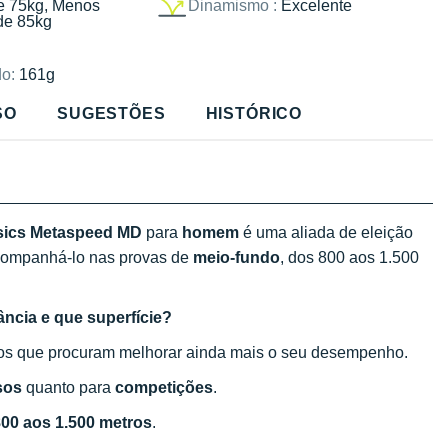
e 75kg, Menos
Dinamismo :
Excelente
de 85kg
o:
161g
SO
SUGESTÕES
HISTÓRICO
 Asics Metaspeed MD
para
homem
é uma aliada de eleição
 acompanhá-lo nas provas de
meio-fundo
, dos 800 aos 1.500
ância e que superfície?
dos que procuram melhorar ainda mais o seu desempenho.
sos
quanto para
competições
.
00 aos 1.500 metros
.