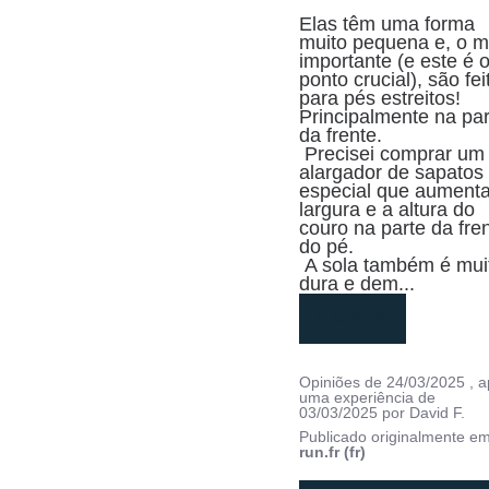
Elas têm uma forma 
muito pequena e, o ma
importante (e este é o
ponto crucial), são feit
para pés estreitos! 
Principalmente na par
da frente.

 Precisei comprar um 
alargador de sapatos 
especial que aumenta
largura e a altura do 
couro na parte da fren
do pé.

 A sola também é muito 
dura e dem
...
leia mais
Opiniões de
24/03/2025
, 
uma experiência de
03/03/2025
por
David F.
Publicado originalmente e
run.fr (fr)