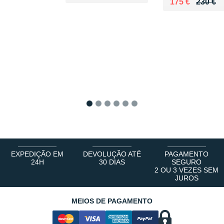
Au lieu de 230
Vendu 175 €
175 €
230 €
1
2
3
4
5
6
EXPEDIÇÃO EM
DEVOLUÇÃO ATÉ
PAGAMENTO
24H
30 DIAS
SEGURO
2 OU 3 VEZES SEM
JUROS
MEIOS DE PAGAMENTO