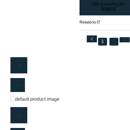
Ver a avaliação
original
Relatório
1
2