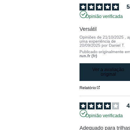
5
Opinião verificada
Versátil
Opiniões de
21/10/2025
, 
uma experiência de
20/09/2025
por
Daniel T.
Publicado originalmente e
run.fr (fr)
Ver a avaliação
original
Relatório
4
Opinião verificada
Adequado para trilhas