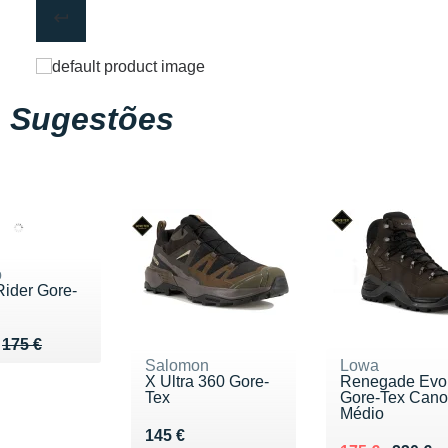
Sugestões
o
ider Gore-
u de 175 €
126 €
175 €
Salomon
Lowa
X Ultra 360 Gore-
Renegade Evo
Tex
Gore-Tex Cano
Médio
Vendu 145 €
145 €