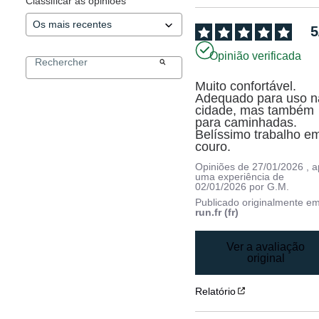
Classificar as opiniões
5
Opinião verificada
Muito confortável. 
Adequado para uso na
cidade, mas também 
para caminhadas. 
Belíssimo trabalho em
couro.
Opiniões de
27/01/2026
, 
uma experiência de
02/01/2026
por
G.M.
Publicado originalmente e
run.fr (fr)
Ver a avaliação
original
Relatório