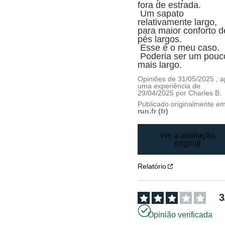
fora de estrada.

 Um sapato 
relativamente largo, 
para maior conforto de
pés largos.

 Esse é o meu caso.

 Poderia ser um pouco 
mais largo.
Opiniões de
31/05/2025
, 
uma experiência de
29/04/2025
por
Charles B.
Publicado originalmente e
run.fr (fr)
Ver a avaliação
original
Relatório
3
Opinião verificada