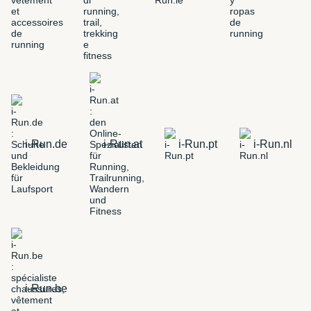
i-Run.de
i-Run.at
i-Run.pt
i-Run.nl
i-Run.be