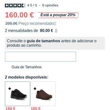
4.5
/
5
-
6
opiniões
160.00 €
Está a poupar 20%
Preço de venda recomendado pela marca
200.0€
Preço recomendado
2 mensalidades de
80.00 €
sem custos
Consulte o
guia de tamanhos
antes de adicionar o
produto ao carrinho.
Guia de Tamanhos
2 modelos disponíveis:
160 €
160 €