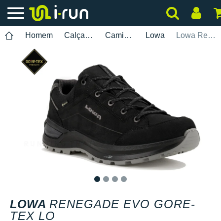
Homem
Calçados
Caminhada
Lowa
Lowa Renegade Evo Gore-Tex Lo
1
2
3
4
LOWA
RENEGADE EVO GORE-
TEX LO