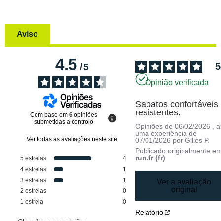
Aviso
4.5
5
/
5
Opinião verificada
Sapatos confortáveis 
resistentes.
Com base em
6
opiniões
submetidas a controlo
Opiniões de
06/02/2026
, 
uma experiência de
Ver todas as avaliações neste site
07/01/2026
por
Gilles P.
Publicado originalmente e
run.fr (fr)
5
estrelas
4
4
estrelas
1
3
estrelas
1
Ver a avaliação
original
2
estrelas
0
1
estrela
0
Relatório