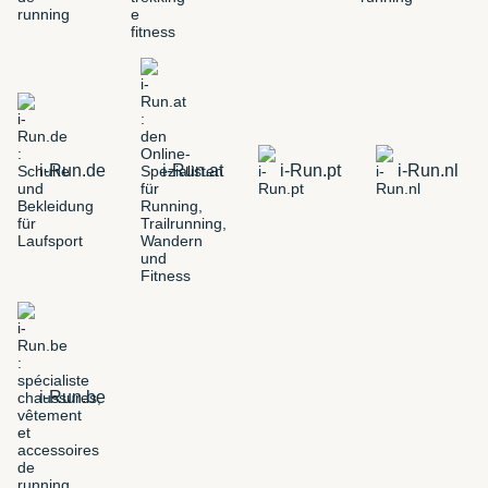
i-Run.de
i-Run.at
i-Run.pt
i-Run.nl
i-Run.be