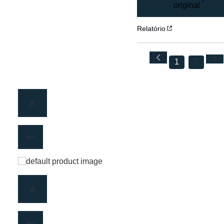
original
Relatório
1
3