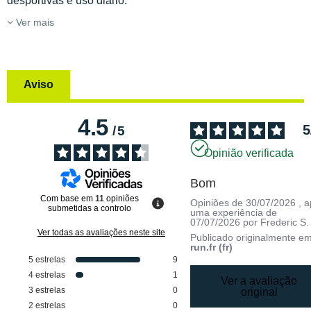
desportivas e uso diário.
Ver mais
Aviso
4.5
5
/
5
Opinião verificada
Bom
Com base em
11
opiniões
Opiniões de
30/07/2026
, 
submetidas a controlo
uma experiência de
07/07/2026
por
Frederic S.
Ver todas as avaliações neste site
Publicado originalmente e
run.fr (fr)
5
estrelas
9
4
estrelas
1
Ver a avaliação
3
estrelas
0
original
2
estrelas
0