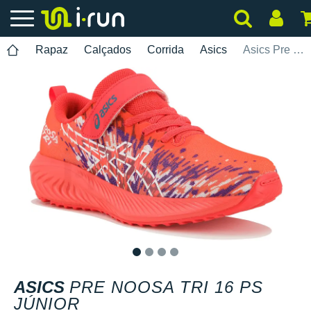
Rapaz
Calçados
Corrida
Asics
Asics Pre Noosa Tri 16 PS Júnior
1
2
3
4
ASICS
PRE NOOSA TRI 16 PS
JÚNIOR