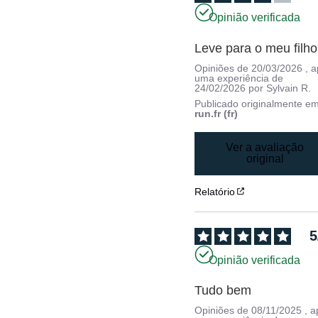
Opinião verificada
Leve para o meu filho
Opiniões de
20/03/2026
, 
uma experiência de
24/02/2026
por
Sylvain R.
Publicado originalmente e
run.fr (fr)
Ver a avaliação
original
Relatório
5
Opinião verificada
Tudo bem
Opiniões de
08/11/2025
, 