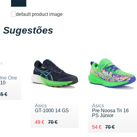
Sugestões
One One
 10
u de 85 €
65 €
85 €
Asics
Asics
GT-1000 14 GS
Pre Noosa Tri 16
PS Júnior
Au lieu de 70 €
Vendu 49 €
49 €
70 €
Au lieu de 70 €
Vendu 54 €
54 €
70 €