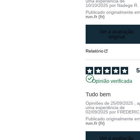
uma experiência de
10/10/2025
por
Nadege R.
Publicado originalmente e
run.fr (fr)
Ver a avaliação
original
Relatório
5
Opinião verificada
Tudo bem
Opiniões de
25/09/2025
, 
uma experiência de
02/09/2025
por
FREDERIC 
Publicado originalmente e
run.fr (fr)
Ver a avaliação