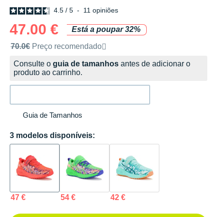
4.5
/
5
-
11
opiniões
47.00 €
Está a poupar 32%
Preço de venda recomendado pela marca
70.0€
Preço recomendado
Consulte o
guia de tamanhos
antes de adicionar o
produto ao carrinho.
Guia de Tamanhos
3 modelos disponíveis:
47 €
54 €
42 €