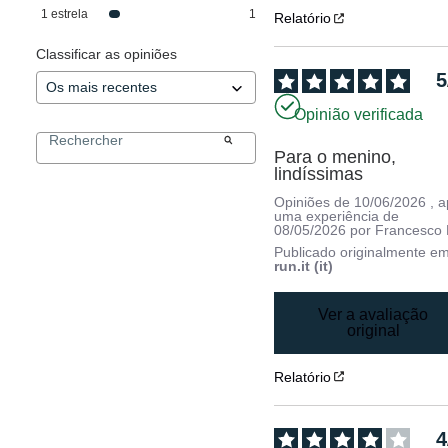
1
estrela
1
Relatório
Classificar as opiniões
5
Opinião verificada
Para o menino, 
lindíssimas
Opiniões de
10/06/2026
, 
uma experiência de
08/05/2026
por
Francesco 
Publicado originalmente e
run.it (it)
Ver a avaliação
original
Relatório
4