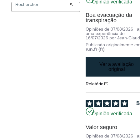
Opinião verificada
Boa evacuação da 
transpiração
Opiniões de
07/08/2026
, 
uma experiência de
16/07/2026
por
Jean-Claud
Publicado originalmente e
run.fr (fr)
Ver a avaliação
original
Relatório
5
Opinião verificada
Valor seguro
Opiniões de
07/08/2026
, 