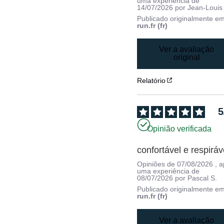
uma experiência de
14/07/2026
por
Jean-Louis 
Publicado originalmente e
run.fr (fr)
Ver a avaliação
original
Relatório
5
Opinião verificada
confortável e respiráv
Opiniões de
07/08/2026
, 
uma experiência de
08/07/2026
por
Pascal S.
Publicado originalmente e
run.fr (fr)
Ver a avaliação