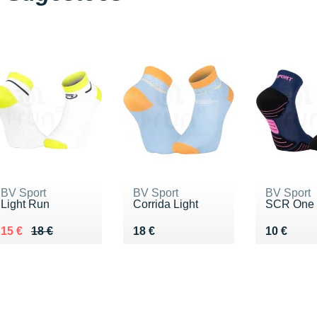
BV Sport
BV Sport
BV Sport
Light Run
Corrida Light
SCR One
Au lieu de 18 €
Vendu 15 €
Vendu 18 €
Vendu 10
15 €
18 €
18 €
10 €