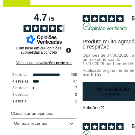
4.7
5
/
5
Opinião verificada
Produto muito agradáv
e respirável
Com base em
266
opiniões
submetidas a controlo
Opiniões de
07/08/2026
, 
uma experiência de
Ver todas as avaliações neste site
17/07/2026
por
Lambert M
Publicado originalmente e
run.fr (fr)
5
estrelas
208
4
estrelas
47
3
estrelas
7
Ver a avaliação
original
2
estrelas
2
1
estrela
2
Relatório
Classificar as opiniões
5