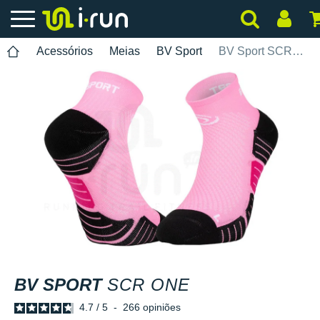
Acessórios
Meias
BV Sport
BV Sport SCR One
BV SPORT
SCR ONE
4.7
/
5
-
266
opiniões