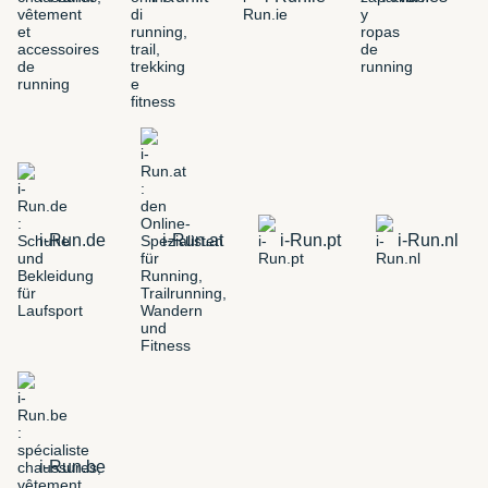
i-Run.de
i-Run.at
i-Run.pt
i-Run.nl
i-Run.be