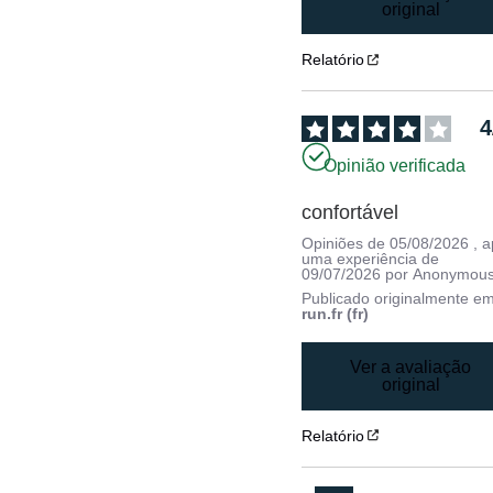
original
Relatório
4
Opinião verificada
confortável
Opiniões de
05/08/2026
, 
uma experiência de
09/07/2026
por
Anonymous
Publicado originalmente e
run.fr (fr)
Ver a avaliação
original
Relatório