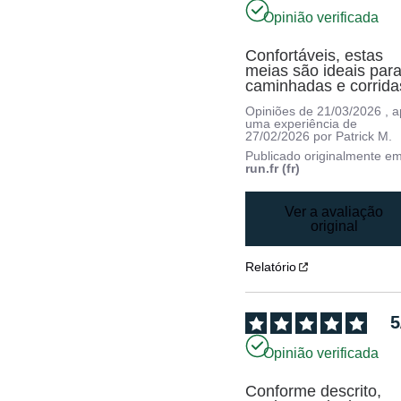
Opinião verificada
Confortáveis, estas 
meias são ideais para
caminhadas e corrida
Opiniões de
21/03/2026
, 
uma experiência de
27/02/2026
por
Patrick M.
Publicado originalmente e
run.fr (fr)
Ver a avaliação
original
Relatório
5
Opinião verificada
Conforme descrito, 