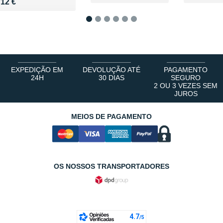
Vendu 12 €
12 €
1
2
3
4
5
6
EXPEDIÇÃO EM
DEVOLUÇÃO ATÉ
PAGAMENTO
24H
30 DIAS
SEGURO
2 OU 3 VEZES SEM
JUROS
MEIOS DE PAGAMENTO
OS NOSSOS TRANSPORTADORES