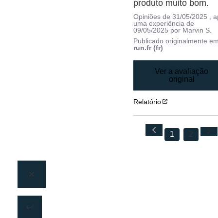
produto muito bom.
Opiniões de
31/05/2025
, 
uma experiência de
09/05/2025
por
Marvin S.
Publicado originalmente e
run.fr (fr)
Ver a avaliação
original
Relatório
1
2