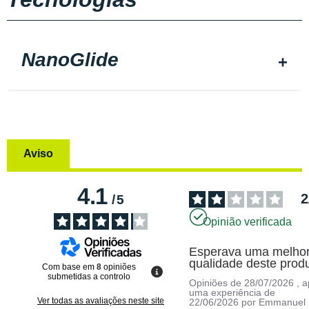
NanoGlide
Aviso
4.1
2
/
5
Opinião verificada
Esperava uma melhor
qualidade deste produ
Com base em
8
opiniões
submetidas a controlo
Opiniões de
28/07/2026
, 
uma experiência de
Ver todas as avaliações neste site
22/06/2026
por
Emmanuel 