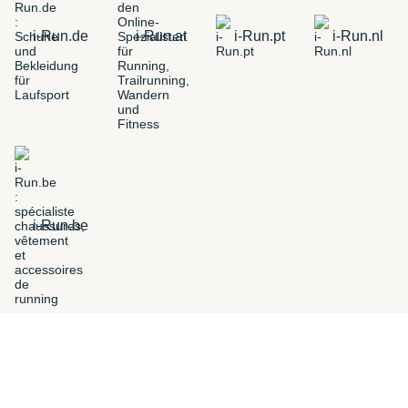
i-Run.de
i-Run.at
i-Run.pt
i-Run.nl
i-Run.be