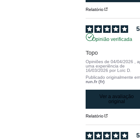
Relatório
5
Opinião verificada
Topo
Opiniões de
04/04/2026
, 
uma experiência de
16/03/2026
por
Loïc D.
Publicado originalmente e
run.fr (fr)
Ver a avaliação
original
Relatório
5