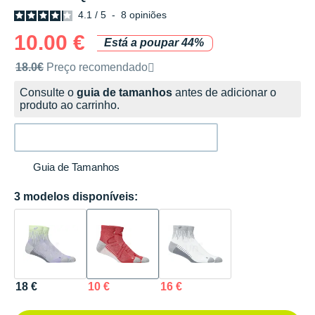
4.1
/
5
-
8
opiniões
10.00 €
Está a poupar 44%
Preço de venda recomendado pela marca
18.0€
Preço recomendado
Consulte o
guia de tamanhos
antes de adicionar o
produto ao carrinho.
Guia de Tamanhos
3 modelos disponíveis:
18 €
10 €
16 €