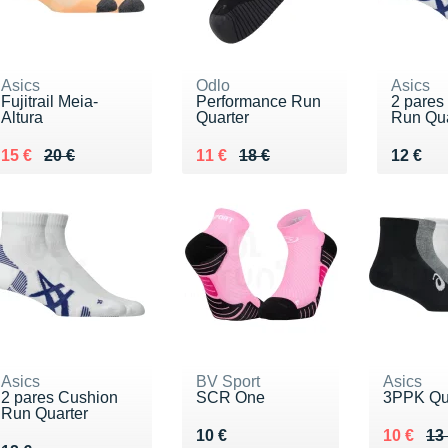
Asics
Odlo
Asics
Fujitrail Meia-
Performance Run
2 pares
Altura
Quarter
Run Qua
Au lieu de 20 €
Vendu 15 €
Au lieu de 18 €
Vendu 11 €
Vendu 
15 €
20 €
11 €
18 €
12 €
Asics
BV Sport
Asics
2 pares Cushion
SCR One
3PPK Qu
Run Quarter
Vendu 10 €
Au lieu 
Vendu 1
10 €
10 €
13