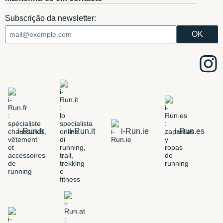
Subscrição da newsletter:
i-Run.fr
i-Run.it
i-Run.ie
i-Run.es