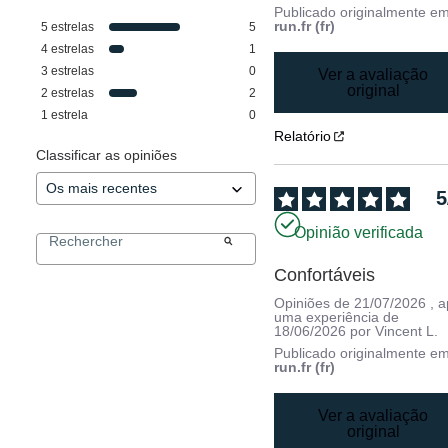
Publicado originalmente e
run.fr (fr)
5
estrelas
5
4
estrelas
1
3
estrelas
0
Ver a avaliação
original
2
estrelas
2
1
estrela
0
Relatório
Classificar as opiniões
5
Opinião verificada
Confortáveis
Opiniões de
21/07/2026
, 
uma experiência de
18/06/2026
por
Vincent L.
Publicado originalmente e
run.fr (fr)
Ver a avaliação
original